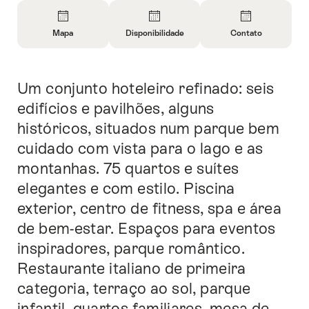
Visão
geral
Mapa
Disponibilidade
Contato
Abrir
Abrir
Abrir
informações
informações
informações
sobre
sobre
sobre
Um conjunto hoteleiro refinado: seis
Introdução
Mapa
Abrir
Contato
informações
edifícios e pavilhões, alguns
de
históricos, situados num parque bem
disponibilidade
cuidado com vista para o lago e as
montanhas. 75 quartos e suítes
elegantes e com estilo. Piscina
exterior, centro de fitness, spa e área
de bem-estar. Espaços para eventos
inspiradores, parque romântico.
Restaurante italiano de primeira
categoria, terraço ao sol, parque
infantil, quartos familiares, mesa de