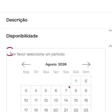
Descrição
Clique
Disponibilidade
aqui
para
View
mostrar
Por favor seleccione um período
to
content
o
availability
conteúdo
Agosto
2026
de
Informações
Seg
Ter
Qua
Qui
Sex
Sab
Dom
1
2
3
4
5
6
7
8
9
10
11
12
13
14
15
16
17
18
19
20
21
22
23