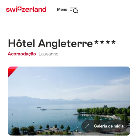
Navegar
Navegação
Menu
em
rápida
Abrir
myswitzerland.com
navegação
Hôtel Angleterre
Acomodação
Lausanne
Galeria de mídia