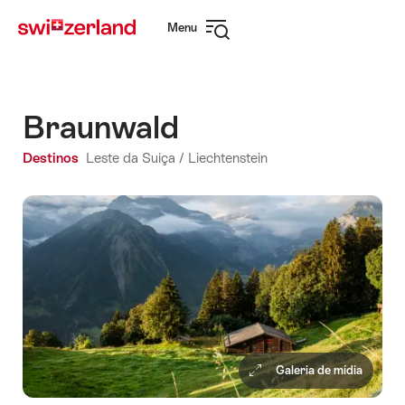
Navegar
Navegação
Menu
em
rápida
Abrir
myswitzerland.com
navegação
Braunwald
Destinos
Leste da Suíça / Liechtenstein
Galeria de mídia