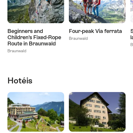
Beginners and
Four-peak Via ferrata
S
Children’s Fixed-Rope
l
Braunwald
Route in Braunwald
B
Braunwald
Hotéis