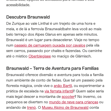
acessibilidade.
Descubra Braunwald
De Zurique ao vale Linthal é um trajeto de uma hora e
meia, e de lá a ferrovia Braunwaldbahn leva você ao mais
belo terraço dos Alpes Glarus em apenas sete minutos.
Braunwald é um lugar para desacelerar. Viaje no tempo
num
passeio de carruagem puxada por cavalos
pela vila
sem carros, passando por chalés e fazendas. Ou caminhe
até o místico
Oberblegisee
no maciço de Glärnisch.
Braunwald – Terra de Aventura para Famílias
Braunwald oferece diversão e aventura para toda a família
num ambiente de conto de fadas. Que tal um passeio pela
floresta mágica, onde vive o
anão Bartli
, ou experimentar a
prática de escalada na
via ferrata infantil
? Quem sabe seria
mais legal descer a montanha de
scooter
? No inverno, os
pequenos se divertem no
mundo de neve para crianças
ou
andando de
trenó
. O
Museu Alpino de Braunwald
conta