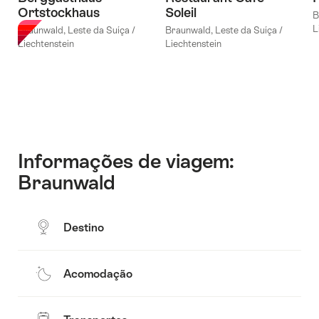
Ortstockhaus
Soleil
B
L
Braunwald, Leste da Suíça /
Braunwald, Leste da Suíça /
Liechtenstein
Liechtenstein
Informações de viagem:
Braunwald
Destino
Acomodação