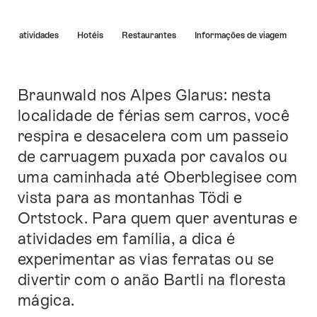
A
as e atividades
Hotéis
Restaurantes
Informações de viagem
lista
à
esquerda
leva
Braunwald nos Alpes Glarus: nesta
Introdução
diretamente
localidade de férias sem carros, você
aos
respira e desacelera com um passeio
pontos
correspondentes
de carruagem puxada por cavalos ou
desta
uma caminhada até Oberblegisee com
página.
vista para as montanhas Tödi e
Ortstock. Para quem quer aventuras e
atividades em família, a dica é
experimentar as vias ferratas ou se
divertir com o anão Bartli na floresta
mágica.