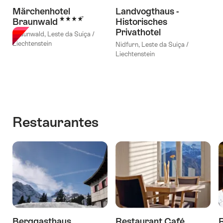
Märchenhotel
Landvogthaus -
4 Estrelas
Braunwald
Historisches
Privathotel
Braunwald, Leste da Suíça /
Liechtenstein
Nidfurn, Leste da Suíça /
Liechtenstein
Restaurantes
Berggasthaus
Restaurant Café