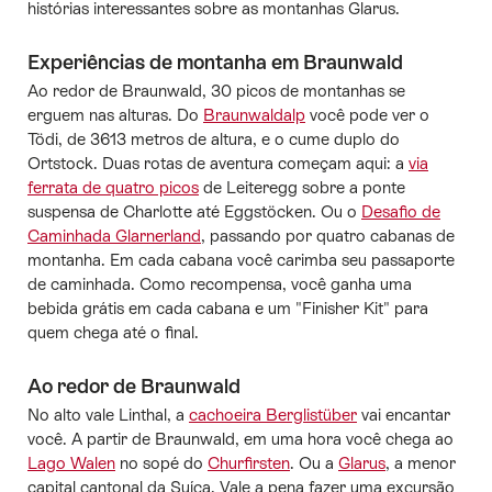
histórias interessantes sobre as montanhas Glarus.
Experiências de montanha em Braunwald
Ao redor de Braunwald, 30 picos de montanhas se
erguem nas alturas. Do
Braunwaldalp
você pode ver o
Tödi, de 3613 metros de altura, e o cume duplo do
Ortstock. Duas rotas de aventura começam aqui: a
via
ferrata de quatro picos
de Leiteregg sobre a ponte
suspensa de Charlotte até Eggstöcken. Ou o
Desafio de
Caminhada Glarnerland
, passando por quatro cabanas de
montanha. Em cada cabana você carimba seu passaporte
de caminhada. Como recompensa, você ganha uma
bebida grátis em cada cabana e um "Finisher Kit" para
quem chega até o final.
Ao redor de Braunwald
No alto vale Linthal, a
cachoeira Berglistüber
vai encantar
você. A partir de Braunwald, em uma hora você chega ao
Lago Walen
no sopé do
Churfirsten
. Ou a
Glarus
, a menor
capital cantonal da Suíça. Vale a pena fazer uma excursão