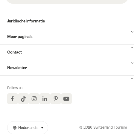
Juridische informatie
Meer pagina’s
Contact
Newsletter
Follow us
Facebook
TikTok
Instagram
LinkedIn
Pinterest
YouTube
© 2026 Switzerland Tourism
Nederlands
selecteren (klikken om weer te geven)
More
Taal