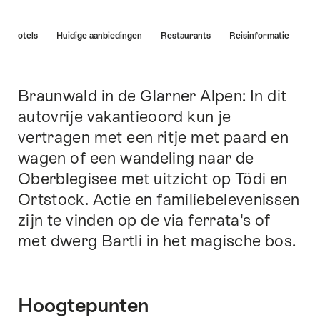
Lijst
Hotels
Huidige aanbiedingen
Restaurants
Reisinformatie
van
links
die
rechtstreeks
Braunwald in de Glarner Alpen: In dit
Inleiding
leiden
autovrije vakantieoord kun je
naar
vertragen met een ritje met paard en
de
ankerpunten
wagen of een wandeling naar de
op
Oberblegisee met uitzicht op Tödi en
deze
Ortstock. Actie en familiebelevenissen
pagina.
zijn te vinden op de via ferrata's of
met dwerg Bartli in het magische bos.
Hoogtepunten