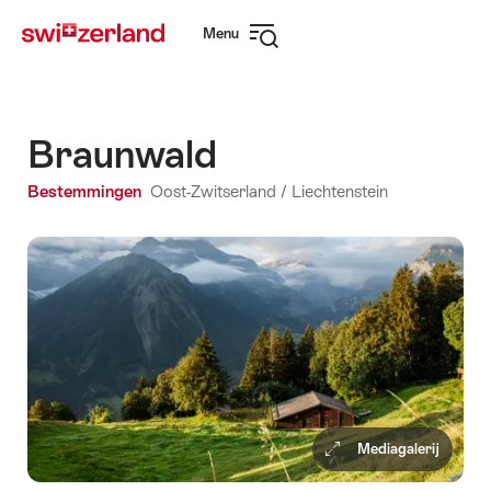
Surfen
Snellink
Menu
op
Navigatie
myswitzerland.com
openen
Braunwald
Bestemmingen
Oost-Zwitserland / Liechtenstein
Mediagalerij