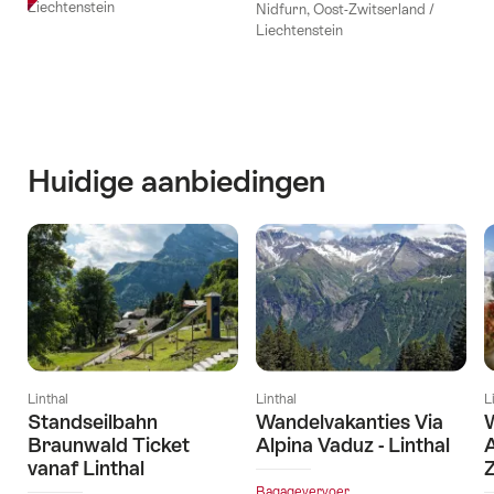
Liechtenstein
Nidfurn, Oost-Zwitserland /
Liechtenstein
Huidige aanbiedingen
Linthal
Linthal
L
Standseilbahn
Wandelvakanties Via
W
Braunwald Ticket
Alpina Vaduz - Linthal
A
vanaf Linthal
Z
Bagagevervoer,