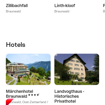
Zillibachfall
Linth-kloof
Braunwald
Braunwald
B
Hotels
Märchenhotel
Landvogthaus -
4 Sterren
Braunwald
Historisches
Privathotel
Braunwald, Oost-Zwitserland /