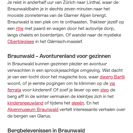
Je reist in anderhalf uur van Zürich naar Linthal, waar de
Braunwaldbahn je in slechts zeven minuten naar het
mooiste zonneterras van de Glarner Alpen brengt.
Braunwald is een plek om te onthaasten. Trakteer jezelf op
een
ritje
met paard en wagen door het autovrije dorp,
langs chalets en boerderijen. Of wandel naar de mystieke
Oberblegisee
in het Glärnisch-massief.
Braunwald – Avonturenland voor gezinnen
In Braunwald kunnen gezinnen plezier en avontuur
verwachten in een sprookjesachtige omgeving. Wat dacht
je van een tocht door het magische bos, waar
dwerg Bartli
woont, of je eerste pogingen om te klimmen op de
via
ferrata
voor kinderen? Of zoef je liever op een
step
de
berg af? In de winter vermaken de kleintjes zich in het
kindersneeuwland
of tijdens het
sleeën
. En het
Alpenmuseum Braunwald
vertelt interessante verhalen over
de bergen van Glarus.
Bergbelevenissen in Braunwald