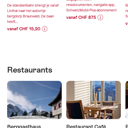
reisdocumenten, navigatie-app,
De standseilbahn brengt je vanaf
B
SchweizMobil-Plus-abonnement
Linthal naar het autovrije
r
bergdorp Braunwald. De baan
S
vanaf CHF 875
heeft...
v
Prijsinformatie
Details
vanaf CHF 15,20
over
van
Prijsinformatie
Details
aanbieding
de
over
van
“Wandelvakanti
aanbieding
aanbieding
de
Via
“Standseilbahn
aanbieding
Alpina
geldig:07.08.2
Braunwald
Vaduz
-
Ticket
Restaurants
-
geldig:07.08.2026
13.09.2026
vanaf
Linthal”
-
Linthal”
30.01.2027
Berggasthaus
Restaurant Café