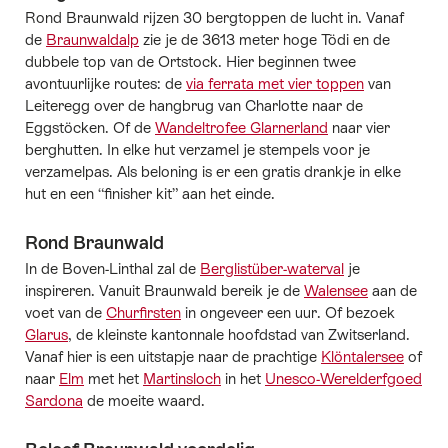
Rond Braunwald rijzen 30 bergtoppen de lucht in. Vanaf
de
Braunwaldalp
zie je de 3613 meter hoge Tödi en de
dubbele top van de Ortstock. Hier beginnen twee
avontuurlijke routes: de
via ferrata met vier toppen
van
Leiteregg over de hangbrug van Charlotte naar de
Eggstöcken. Of de
Wandeltrofee Glarnerland
naar vier
berghutten. In elke hut verzamel je stempels voor je
verzamelpas. Als beloning is er een gratis drankje in elke
hut en een “finisher kit” aan het einde.
Rond Braunwald
In de Boven-Linthal zal de
Berglistüber-waterval
je
inspireren. Vanuit Braunwald bereik je de
Walensee
aan de
voet van de
Churfirsten
in ongeveer een uur. Of bezoek
Glarus
, de kleinste kantonnale hoofdstad van Zwitserland.
Vanaf hier is een uitstapje naar de prachtige
Klöntalersee
of
naar
Elm
met het
Martinsloch
in het
Unesco-Werelderfgoed
Sardona
de moeite waard.