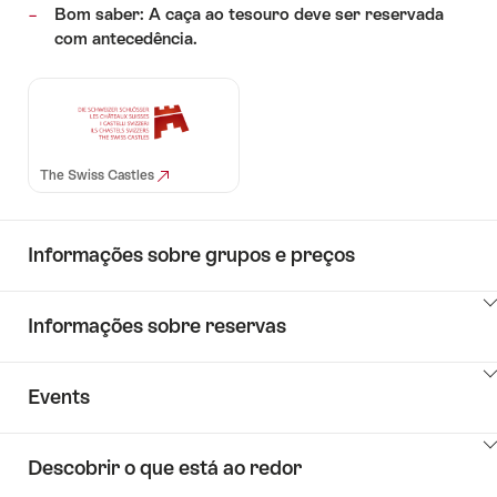
Bom saber: A caça ao tesouro deve ser reservada
com antecedência.
The Swiss Castles
Informações sobre grupos e preços
Clique
Informações sobre reservas
aqui
para
Clique
mostrar
Events
aqui
os
para
conteúdos
Clique
mostrar
de
Descobrir o que está ao redor
aqui
os
Key