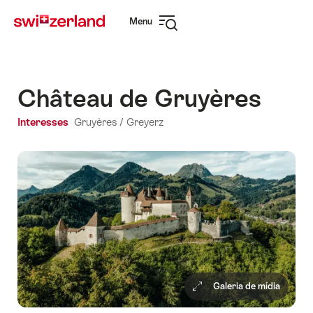
Navegar
Navegação
Menu
em
rápida
Abrir
myswitzerland.com
navegação
Château de Gruyères
Interesses
Gruyères / Greyerz
Galeria de mídia