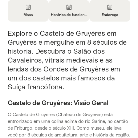
Visão
geral
Mapa
Horários de funcionamento
Endereço
Abrir
Abrir
Abrir
informações
informações
informações
Explore o Castelo de Gruyères em
Introdução
sobre
sobre
sobre
Mapa
Horários
Contato
Gruyères e mergulhe em 8 séculos de
de
história. Descubra o Salão dos
funcionamento
Cavaleiros, vitrais medievais e as
lendas dos Condes de Gruyères em
um dos castelos mais famosos da
Suíça francófona.
Castelo de Gruyères: Visão Geral
O Castelo de Gruyères (Château de Gruyères) está
entronizado em uma colina acima do rio Sarine, no cantão
de Friburgo, desde o século XIII. Como museu, ele leva
você por 8 séculos de arquitetura, arte e história da região.