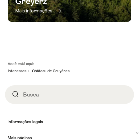
Greyerz
Mais informações
Linhas
Você está aqui:
de
Interesses
Château de Gruyères
rodapé
Busca
Busca
Informações legais
Mais páginas