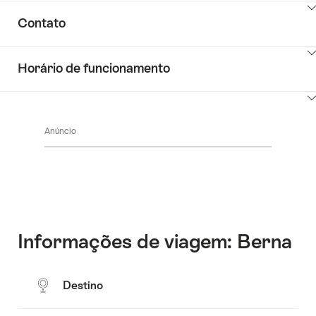
Common.Of
Mostrar
Informações
Contato
conteúdo
Descobrir
Mostrar
o
Horário de funcionamento
conteúdo
que
Common.Of
está
Mostrar
Contato
ao
conteúdo
redor
Anúncio
Common.Of
Horários
de
funcionamento
Informações de viagem: Berna
Destino