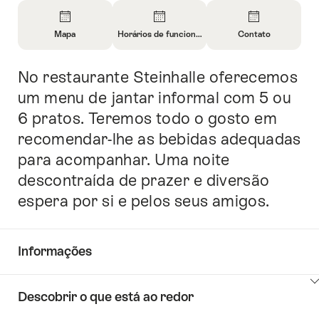
Visão
geral
Mapa
Horários de funcionamento
Contato
Abrir
Abrir
Abrir
informações
informações
informações
No restaurante Steinhalle oferecemos
Introdução
sobre
sobre
sobre
Mapa
Horários
Contato
um menu de jantar informal com 5 ou
de
6 pratos. Teremos todo o gosto em
funcionamento
recomendar-lhe as bebidas adequadas
para acompanhar. Uma noite
descontraída de prazer e diversão
espera por si e pelos seus amigos.
Informações
Mostrar
Descobrir o que está ao redor
conteúdo