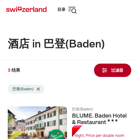
前
快
目录
往
速
打
myswitzerland.com
导
开
航
导
航
酒店 in 巴登(Baden)
3
3
结果
结
过滤器
果
Search
发
巴登(Baden)
Delete 巴登(Baden) tag
filtered
现
using
the
巴登(Baden)
following
BLUME. Baden Hotel
tags
3 Stars
& Restaurant
1 Night, Price per double room