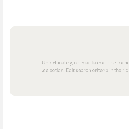
Unfortunately, no results could be foun
selection. Edit search criteria in the ri