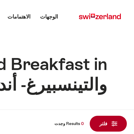
Main menu
Navigate
Quick
navigation
to
الوجهات
الاهتمامات
myswitzerland.com
والتينسبيرغ- أن
0
Results
فلتر
0
Results
وجدت
وجدت