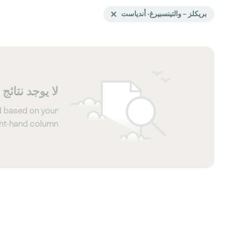
Search
بريكلز – والتينسبيرغ- أندياست
Delete بريكلز – والتينسبيرغ- أندياست tag
filtered
using
the
following
tags
لا يوجد نتائج
d based on your
ght-hand column.