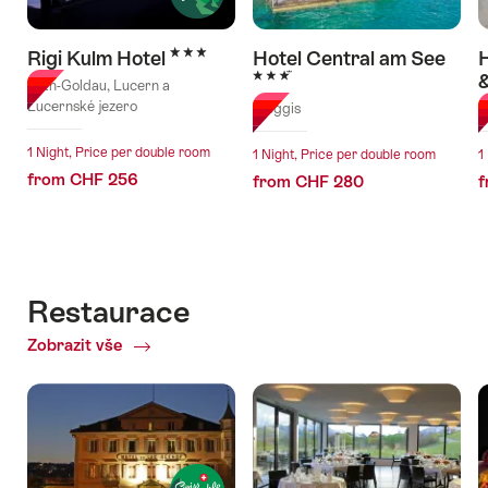
3 Stars
Rigi Kulm Hotel
Hotel Central am See
H
3 Stars
Arth-Goldau, Lucern a
Lucernské jezero
Weggis
W
1 Night, Price per double room
1 Night, Price per double room
1
from CHF 256
from CHF 280
f
Restaurace
Zobrazit vše
of
Restaurace