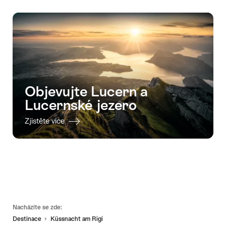
Objevujte Lucern a
Lucernské jezero
Zjistěte více
Footer
Nacházíte se zde:
Destinace
Küssnacht am Rigi