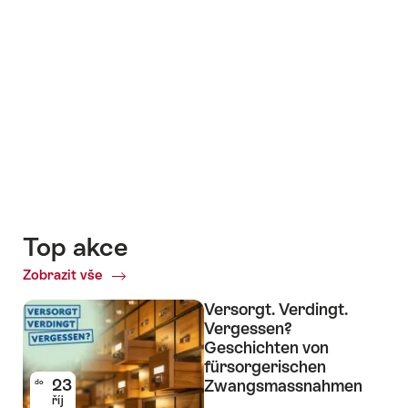
Top akce
Zobrazit vše
Top
akce
Versorgt. Verdingt.
Vergessen?
Geschichten von
fürsorgerischen
23
Zwangsmassnahmen
do
říj