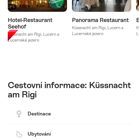
Hotel-Restaurant
Panorama Restaurant
E
Seehof
Küssnacht am Rigi, Lucern a
K
Lucernské jezero
L
Küssnacht am Rigi, Lucern a
Lucernské jezero
Cestovní informace: Küssnacht
am Rigi
Destinace
Ubytování