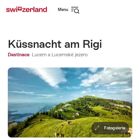
Navigate
Quick
Menu
to
navigation
Open
myswitzerland.com
navigation
Küssnacht am Rigi
Destinace
Lucern a Lucernské jezero
Fotogalerie