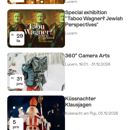
Lucern
Special exhibition
"Taboo Wagner? Jewish
Perspectives"
Lucern
29
do
lis
360° Camera Arts
Lucern, 16.01. - 31.12.2026
31
do
pro
Küssnachter
Klausjagen
Küssnacht am Rigi, 05.12.2026
5
pro