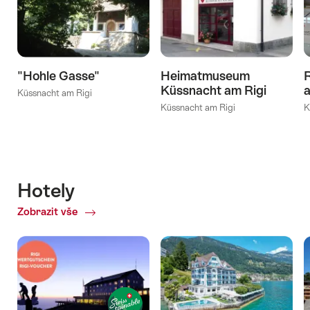
"Hohle Gasse"
Heimatmuseum
R
Küssnacht am Rigi
a
Küssnacht am Rigi
Küssnacht am Rigi
K
Hotely
Zobrazit vše
of
Hotely