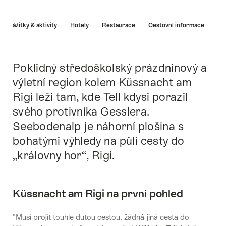
Nápověda
Zážitky & aktivity
Hotely
Restaurace
Cestovní informace
Poklidný středoškolský prázdninový a
Intro
výletní region kolem Küssnacht am
Rigi leží tam, kde Tell kdysi porazil
svého protivníka Gesslera.
Seebodenalp je náhorní plošina s
bohatými výhledy na půli cesty do
„královny hor“, Rigi.
Küssnacht am Rigi na první pohled
"Musí projít touhle dutou cestou, žádná jiná cesta do