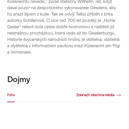
Küssnachtu nevede," zvolal statečný Willhelm Tell, když
dával pozor na despotického vykonavatele Gesslera, aby
ho srazil šípem z kuše. Tak se odvíjí Tellův příběh z brka
autorky Schillerové. O více než 700 let později je „Hohle
Gasse“ neboli dutá cesta dobře hodnotnou a naštěstí již
nestrašnou procházkou, která vede až do Gesslerburgu.
Historie švýcarských národních hrdinů je viditelná, viditelná
a slyšitelná v informačním pavilonu mezi Küssnacht am Rigi
a Immensee.
Dojmy
Fotogalerie
Foto
Zobrazit všechna média
Foto