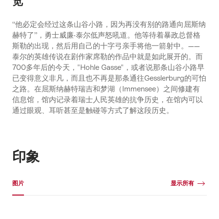
览
“他必定会经过这条山谷小路，因为再没有别的路通向屈斯纳
赫特了”，勇士威廉·泰尔低声怒吼道。他等待着暴政总督格
斯勒的出现，然后用自己的十字弓亲手将他一箭射中。——
泰尔的英雄传说在剧作家席勒的作品中就是如此展开的。而
700多年后的今天，"Hohle Gasse"，或者说那条山谷小路早
已变得意义非凡，而且也不再是那条通往Gesslerburg的可怕
之路。在屈斯纳赫特瑞吉和梦湖（Immensee）之间修建有
信息馆，馆内记录着瑞士人民英雄的抗争历史，在馆内可以
通过眼观、耳听甚至是触碰等方式了解这段历史。
印象
媒体图库
图片
显示所有
图
片