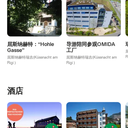
屈斯纳赫特：“Hohle
导游陪同参观OMIDA
Gasse”
工厂
屈
R
屈斯纳赫特瑞吉(Küssnacht am
屈斯纳赫特瑞吉(Küssnacht am
Rigi )
Rigi )
酒店