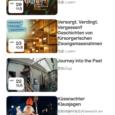
琉森 Luzern
29
until
11月
Versorgt. Verdingt.
Vergessen?
Geschichten von
fürsorgerischen
23
Zwangsmassnahmen
until
10月
琉森 Luzern
Journey into the Past
楚格(Zug)
22
until
12月
Küssnachter
Klausjagen
屈斯纳赫特瑞吉(Küssnacht am