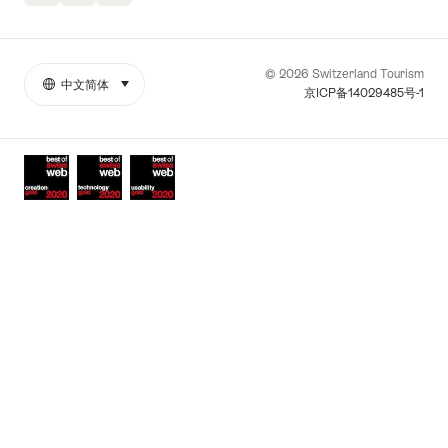
© 2026 Switzerland Tourism
中文简体
select (click to display)
More
语
京ICP备14029485号-1
links
言
Awards