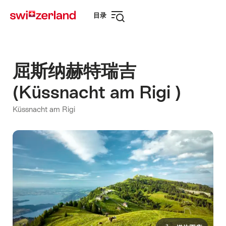
前
快
目录
往
速
打
myswitzerland.com
导
开
航
导
航
屈斯纳赫特瑞吉
(Küssnacht am Rigi )
Küssnacht am Rigi