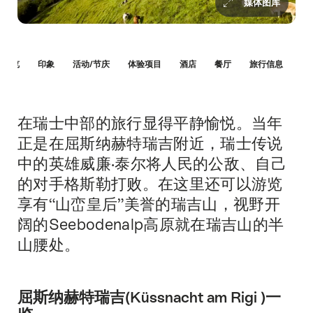
媒体图库
Hint
 )一览
印象
活动/节庆
体验项目
酒店
餐厅
旅行信息
在瑞士中部的旅行显得平静愉悦。当年
简
介
正是在屈斯纳赫特瑞吉附近，瑞士传说
中的英雄威廉·泰尔将人民的公敌、自己
的对手格斯勒打败。在这里还可以游览
享有“山峦皇后”美誉的瑞吉山，视野开
阔的Seebodenalp高原就在瑞吉山的半
山腰处。
屈斯纳赫特瑞吉(Küssnacht am Rigi )一