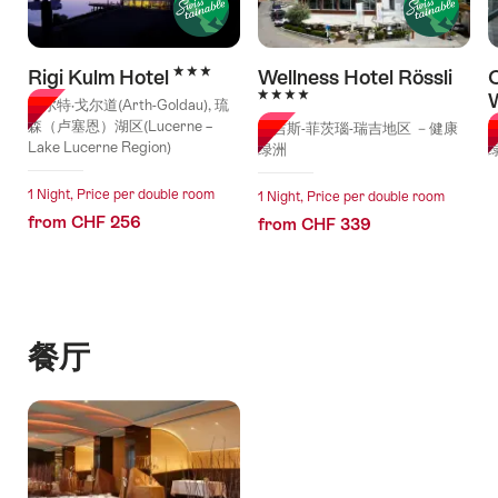
3 Stars
Rigi Kulm Hotel
Wellness Hotel Rössli
4 Stars
阿尔特·戈尔道(Arth-Goldau), 琉
森（卢塞恩）湖区(Lucerne –
韦吉斯-菲茨瑙-瑞吉地区 －健康
Lake Lucerne Region)
绿洲
1 Night, Price per double room
1 Night, Price per double room
from CHF 256
from CHF 339
餐厅