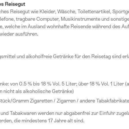
es Reisegut
es Reisegut wie Kleider, Wäsche, Toilettenartikel, Sportger
lefone, tragbare Computer, Musikinstrumente und sonstig
 welche im Ausland wohnhafte Reisende während des Aufe
wieder ausführen.
mittel und alkoholfreie Getränke für den Reisetag sind erl
ke: von 0.5 % bis 18 % Vol. 5 Liter; über 18 % Vol. 1 Liter 
en nicht als alkoholische Getränke)
ück/Gramm Zigaretten / Zigarren / andere Tabakfabrikat
 und Tabakwaren werden nur abgabenfrei zur Einfuhr zugel
rden, die mindestens 17 Jahre alt sind.