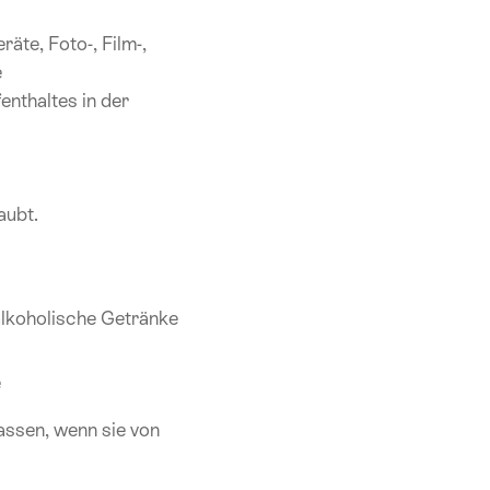
äte, Foto-, Film-,
e
nthaltes in der
aubt.
(alkoholische Getränke
e
assen, wenn sie von