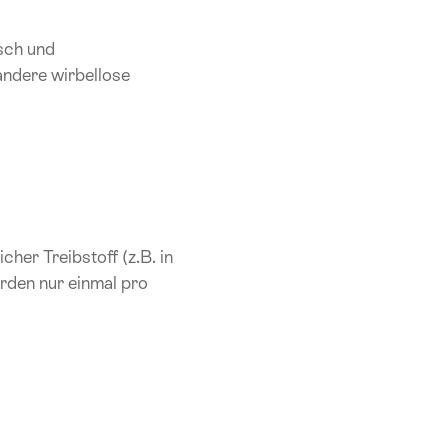
isch und
andere wirbellose
cher Treibstoff (z.B. in
erden nur einmal pro