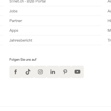
STnet.ch - B2B Portal
Ä
Jobs
A
Partner
Hi
Apps
M
Jahresbericht
T
Folgen Sie uns auf
Facebook
TikTok
Instagram
LinkedIn
Pinterest
YouTube
 Anmeldung