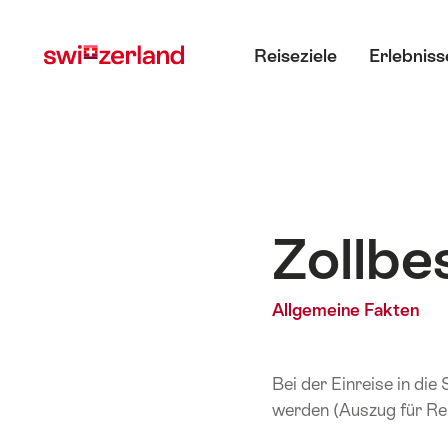
Navigate
Schnellnavigation
Hauptmenü
to
Reiseziele
Erlebniss
myswitzerland.com
Zollb
Allgemeine Fakten
Bei der Einreise in die
werden (Auszug für Re