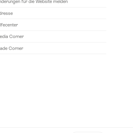
nderungen für die Website melden
dresse
lfecenter
edia Corner
rade Corner