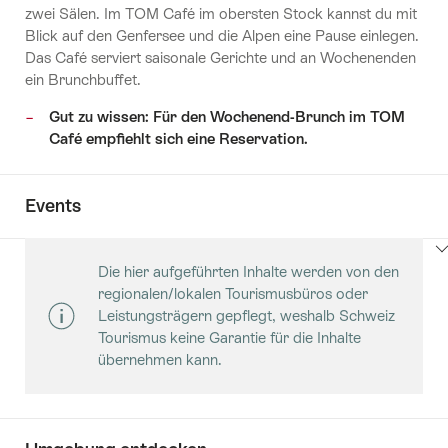
zwei Sälen. Im TOM Café im obersten Stock kannst du mit
Blick auf den Genfersee und die Alpen eine Pause einlegen.
Das Café serviert saisonale Gerichte und an Wochenenden
ein Brunchbuffet.
Gut zu wissen: Für den Wochenend-Brunch im TOM
Café empfiehlt sich eine Reservation.
Events
Klicken
Die hier aufgeführten Inhalte werden von den
Sie
regionalen/lokalen Tourismusbüros oder
hier
Leistungsträgern gepflegt, weshalb Schweiz
um
Tourismus keine Garantie für die Inhalte
Inhalte
übernehmen kann.
Events
anzuzeigen