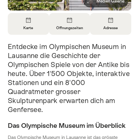
Medien Galerie
Überblick
Karte
Öffnungszeiten
Adresse
Informationen
Informationen
Informationen
zu
zu
zu
Entdecke im Olympischen Museum in
Einleitung
Karte
Öffnungszeiten
Kontakt
öffnen
öffnen
öffnen
Lausanne die Geschichte der
Olympischen Spiele von der Antike bis
heute. Über 1'500 Objekte, interaktive
Stationen und ein 8'000
Quadratmeter grosser
Skulpturenpark erwarten dich am
Genfersee.
Das Olympische Museum im Überblick
Das Olympische Museum in Lausanne ist das grösste