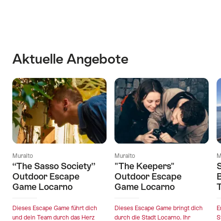
Inhalte
Umgebung
anzuzeigen
entdecken
Aktuelle Angebote
Muralto
Muralto
M
“The Sasso Society”
"The Keepers"
S
Outdoor Escape
Outdoor Escape
Game Locarno
Game Locarno
T
Dieses Escape Game führt dich
Dieses Escape Game bringt dich
E
und dein Team durch das Herz
durch die Stadt Locarno. Ihr
S