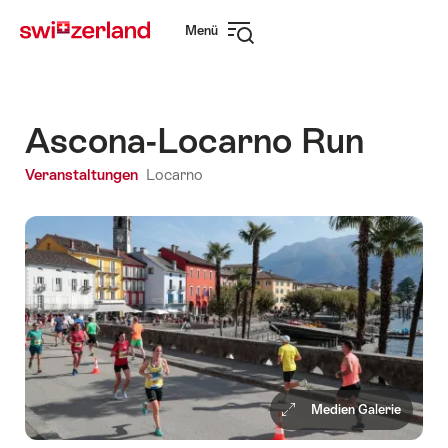
Navigate
Schnellnavigation
Menü
to
Navigation
myswitzerland.com
öffnen
Ascona-Locarno Run
Veranstaltungen
Locarno
Medien Galerie