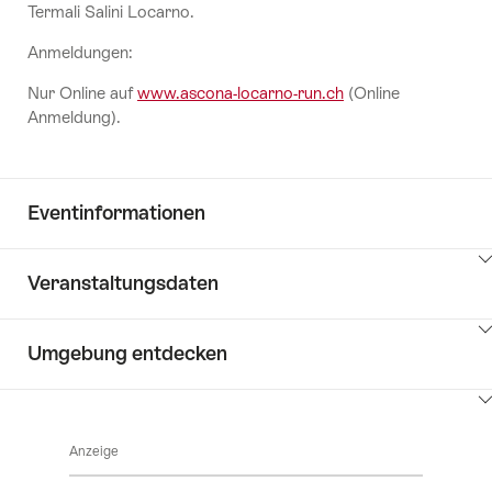
Termali Salini Locarno.
Anmeldungen:
Nur Online auf
www.ascona-locarno-run.ch
(Online
Anmeldung).
Eventinformationen
Klicken
Veranstaltungsdaten
Sie
hier
Klicken
um
Umgebung entdecken
Sie
Inhalte
hier
Eventinformationen
anzuzeigen
Klicken
um
Sie
Inhalte
Anzeige
hier
Veranstaltungsdaten
anzuzeigen
um
prüfen