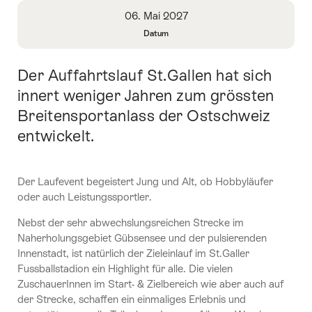
Überblick
06. Mai 2027
Datum
Informationen
zu
Der Auffahrtslauf St.Gallen hat sich
Einleitung
Datum
öffnen
innert weniger Jahren zum grössten
Breitensportanlass der Ostschweiz
entwickelt.
Der Laufevent begeistert Jung und Alt, ob Hobbyläufer
oder auch Leistungssportler.
Nebst der sehr abwechslungsreichen Strecke im
Naherholungsgebiet Gübsensee und der pulsierenden
Innenstadt, ist natürlich der Zieleinlauf im St.Galler
Fussballstadion ein Highlight für alle. Die vielen
ZuschauerInnen im Start- & Zielbereich wie aber auch auf
der Strecke, schaffen ein einmaliges Erlebnis und