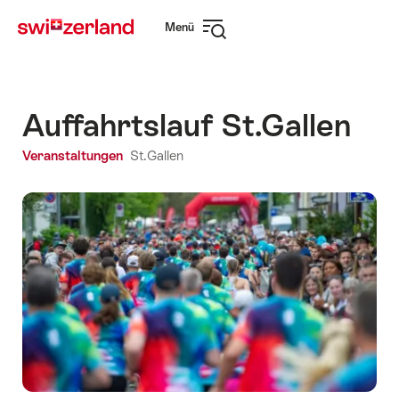
Navigate
Schnellnavigation
Menü
to
Navigation
myswitzerland.com
öffnen
Auffahrtslauf St.Gallen
Veranstaltungen
St.Gallen