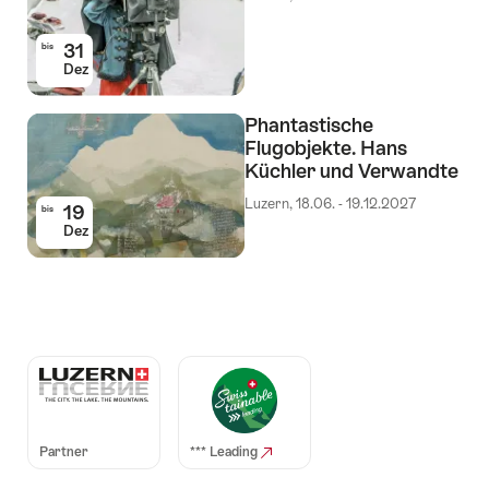
31
bis
Dez
Phantastische
Flugobjekte. Hans
Küchler und Verwandte
Luzern, 18.06. - 19.12.2027
19
bis
Dez
Auszeichnungen
Partner
*** Leading