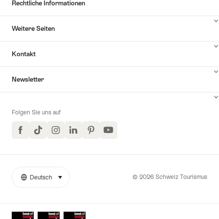
Rechtliche Informationen
Weitere Seiten
Kontakt
Inhalte
Newsletter
Kontakt
anzuzeigen
Folgen Sie uns auf
Facebook
TikTok
Instagram
LinkedIn
Pinterest
YouTube
© 2026 Schweiz Tourismus
Deutsch
auswählen (klicken um anzuzeigen)
Weitere
Sprache
Links
Auszeichnungen