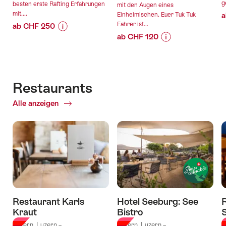
g
besten erste Rafting Erfahrungen
mit den Augen eines
mit....
Einheimischen. Euer Tuk Tuk
a
Fahrer ist...
ab CHF 250
ab CHF 120
Preis-
Angebotsdetails
Preis-
Angebotsdetails
Informationen
Informationen
zu
gültig:
zu
Angebot
gültig:
09.08.2026
Angebot
"Ab
Restaurants
10.08.2026
-
"“Das
Luzern:
-
13.09.2026
Alle anzeigen
of
Herz
Rafting-
01.02.2027
Restaurants
von
Abenteuer
Luzern”
auf
-
der
Stadtrundfahrt
Lütschine
mit
in
dem
Interlaken"
Tuk
Tuk
Restaurant Karls
Hotel Seeburg: See
in
Kraut
Bistro
S
Luzern"
Luzern, Luzern –
Luzern, Luzern –
L