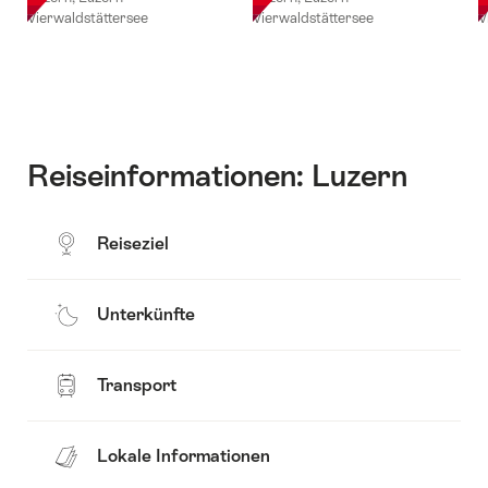
Vierwaldstättersee
Vierwaldstättersee
V
Reiseinformationen: Luzern
Reiseziel
Unterkünfte
Transport
Lokale Informationen