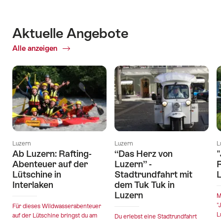
Aktuelle Angebote
Alle anzeigen
Aktuelle
Angebote
Luzern
Luzern
L
Ab Luzern: Rafting-
“Das Herz von
"
Abenteuer auf der
Luzern” -
R
Lütschine in
Stadtrundfahrt mit
Interlaken
dem Tuk Tuk in
Luzern
M
"
Für dieses Wildwasserabenteuer
L
auf der Lütschine bringst du am
Du erlebst eine Stadtrundfahrt