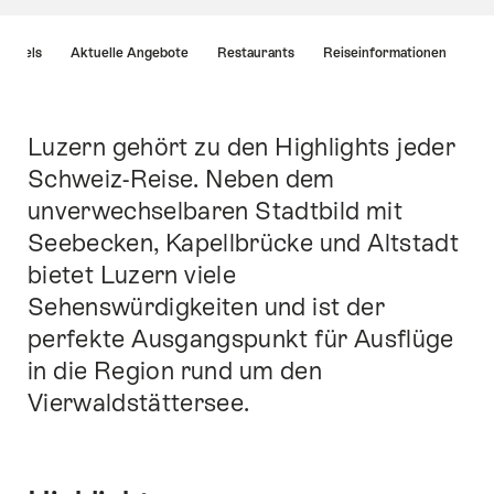
List
Hotels
Aktuelle Angebote
Restaurants
Reiseinformationen
von
Links
die
direkt
Luzern gehört zu den Highlights jeder
Einleitung
zu
Schweiz-Reise. Neben dem
Ankerpunkten
unverwechselbaren Stadtbild mit
auf
dieser
Seebecken, Kapellbrücke und Altstadt
Seite
bietet Luzern viele
führen.
Sehenswürdigkeiten und ist der
perfekte Ausgangspunkt für Ausflüge
in die Region rund um den
Vierwaldstättersee.