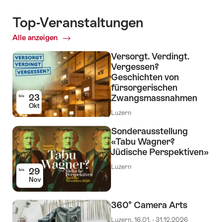
Top-Veranstaltungen
Alle anzeigen
Top-
Veranstaltungen
Versorgt. Verdingt.
Vergessen?
Geschichten von
fürsorgerischen
23
Zwangsmassnahmen
bis
Okt
Luzern
Sonderausstellung
«Tabu Wagner?
Jüdische Perspektiven»
Luzern
29
bis
Nov
360° Camera Arts
Luzern, 16.01. - 31.12.2026