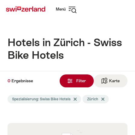
Navigate
Schnellnavigation
Menü
to
Navigation
myswitzerland.com
öffnen
Hotels in Zürich - Swiss
Bike Hotels
0
0
Ergebnisse
Ergebnisse
Filter
Karte
Zur die 
gefunden
Die
Spezialisierung: Swiss Bike Hotels
Tag Spezialisierung löschen
Zürich
Tag Zürich löschen
Suche
wurde
nach
folgenden
Tags
gefiltert