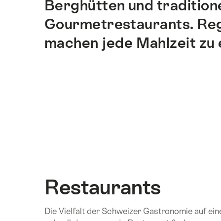
Berghütten und tradition
dieser
Seite
Gourmetrestaurants. Regi
führen.
machen jede Mahlzeit zu 
Restaurants
Die Vielfalt der Schweizer Gastronomie auf ein