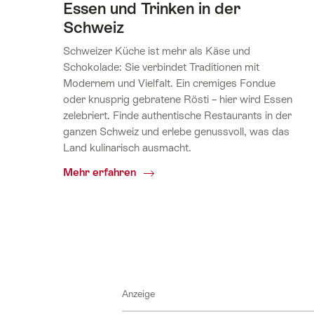
Essen und Trinken in der
Schweiz
Schweizer Küche ist mehr als Käse und
Schokolade: Sie verbindet Traditionen mit
Modernem und Vielfalt. Ein cremiges Fondue
oder knusprig gebratene Rösti – hier wird Essen
zelebriert. Finde authentische Restaurants in der
ganzen Schweiz und erlebe genussvoll, was das
Land kulinarisch ausmacht.
Common.Of
Mehr erfahren
Essen
und
Trinken
in
der
Schweiz
Anzeige