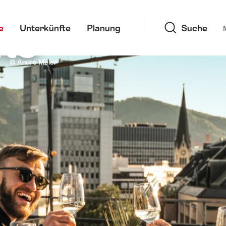
Suche
ts
e
Unterkünfte
Planung
Suche
 WIEDERSEHEN!
© André Meier