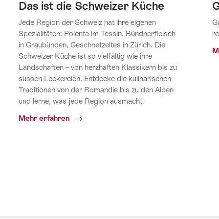
Das ist die Schweizer Küche
G
Jede Region der Schweiz hat ihre eigenen
Ga
Spezialitäten: Polenta im Tessin, Bündnerfleisch
re
in Graubünden, Geschnetzeltes in Zürich. Die
M
Schweizer Küche ist so vielfältig wie ihre
Landschaften – von herzhaften Klassikern bis zu
süssen Leckereien. Entdecke die kulinarischen
Traditionen von der Romandie bis zu den Alpen
und lerne, was jede Region ausmacht.
Common.Of
Mehr erfahren
Das
ist
die
Schweizer
Küche