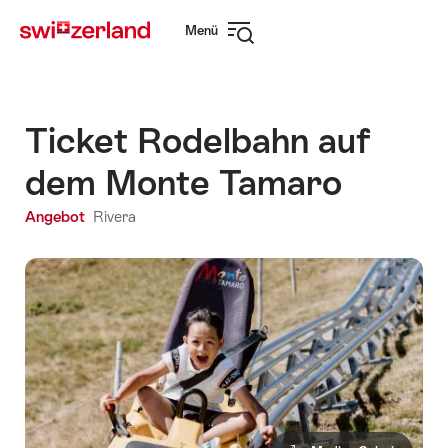
Navigate
Schnellnavigation
Menü
to
Navigation
myswitzerland.com
öffnen
Ticket Rodelbahn auf
dem Monte Tamaro
Angebot
Rivera