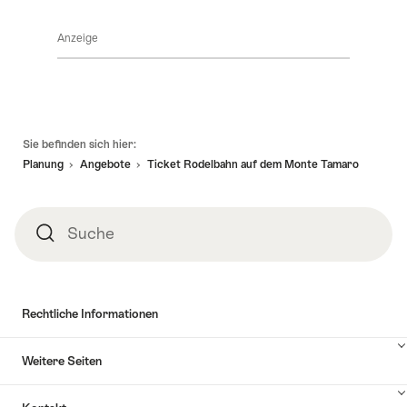
Klicken
um
Sie
Inhalte
Anzeige
hier
Angebotsdetails
anzuzeigen
um
Inhalte
zu
anzuzeigen
Verfügbarkeit
Fusszeile
Sie befinden sich hier:
Planung
Angebote
Ticket Rodelbahn auf dem Monte Tamaro
Suche
Suche
Rechtliche Informationen
Weitere Seiten