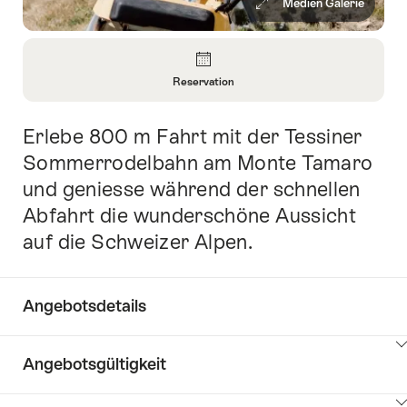
Medien Galerie
Überblick
Reservation
Informationen
zu
Erlebe 800 m Fahrt mit der Tessiner
Einleitung
Reservation
öffnen
Sommerrodelbahn am Monte Tamaro
und geniesse während der schnellen
Abfahrt die wunderschöne Aussicht
auf die Schweizer Alpen.
Angebotsdetails
Klicken
Angebotsgültigkeit
Sie
hier