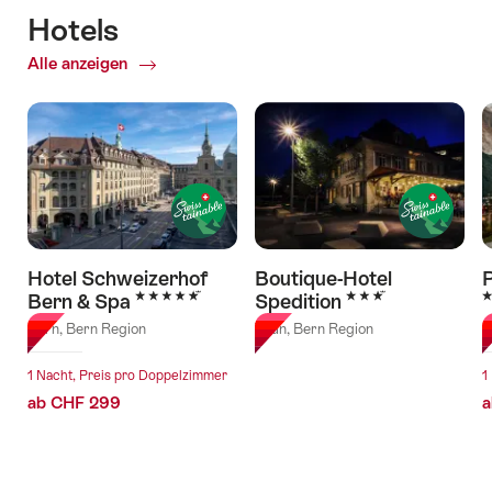
Hotels
Alle anzeigen
of
Hotels
Hotel Schweizerhof
Boutique-Hotel
5 Sterne
3 Sterne
3
Bern & Spa
Spedition
Bern, Bern Region
Thun, Bern Region
G
1 Nacht, Preis pro Doppelzimmer
1
ab CHF 299
a