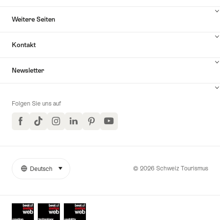
Weitere Seiten
Kontakt
Inhalte
Newsletter
Kontakt
anzuzeigen
Folgen Sie uns auf
Facebook
TikTok
Instagram
LinkedIn
Pinterest
YouTube
© 2026 Schweiz Tourismus
Deutsch
auswählen (klicken um anzuzeigen)
Weitere
Sprache
Links
Auszeichnungen