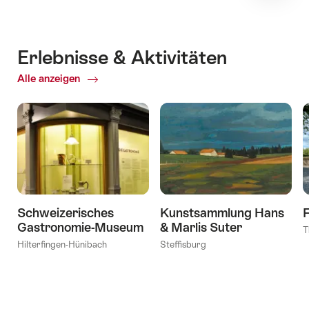
Erlebnisse & Aktivitäten
Alle anzeigen
ofErlebnisse
&
Aktivitäten
Schweizerisches
Kunstsammlung Hans
Gastronomie-Museum
& Marlis Suter
T
Hilterfingen-Hünibach
Steffisburg