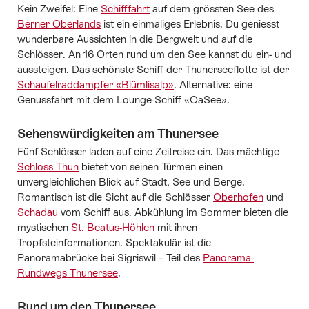
Kein Zweifel: Eine
Schifffahrt
auf dem grössten See des
Berner Oberlands
ist ein einmaliges Erlebnis. Du geniesst
wunderbare Aussichten in die Bergwelt und auf die
Schlösser. An 16 Orten rund um den See kannst du ein- und
aussteigen. Das schönste Schiff der Thunerseeflotte ist der
Schaufelraddampfer «Blümlisalp»
. Alternative: eine
Genussfahrt mit dem Lounge-Schiff «OaSee».
Sehenswürdigkeiten am Thunersee
Fünf Schlösser laden auf eine Zeitreise ein. Das mächtige
Schloss Thun
bietet von seinen Türmen einen
unvergleichlichen Blick auf Stadt, See und Berge.
Romantisch ist die Sicht auf die Schlösser
Oberhofen
und
Schadau
vom Schiff aus. Abkühlung im Sommer bieten die
mystischen
St. Beatus-Höhlen
mit ihren
Tropfsteinformationen. Spektakulär ist die
Panoramabrücke bei Sigriswil – Teil des
Panorama-
Rundwegs Thunersee
.
Rund um den Thunersee