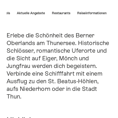
List
Hotels
Aktuelle Angebote
Restaurants
Reiseinformationen
von
Links
die
direkt
Erlebe die Schönheit des Berner
Einleitung
zu
Oberlands am Thunersee. Historische
Ankerpunkten
Schlösser, romantische Uferorte und
auf
dieser
die Sicht auf Eiger, Mönch und
Seite
Jungfrau werden dich begeistern.
führen.
Verbinde eine Schifffahrt mit einem
Ausflug zu den St. Beatus-Höhlen,
aufs Niederhorn oder in die Stadt
Thun.