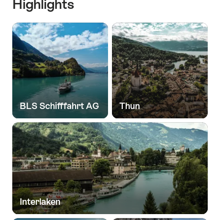
Highlights
BLS Schifffahrt AG
Thun
Interlaken