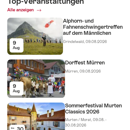
Top-Veranstaltungen
Alle anzeigen
Top-
Veranstaltungen
Alphorn- und
Fahnenschwingertreffen
auf dem Männlichen
Grindelwald, 09.08.2026
9
Aug
Dorffest Mürren
Mürren, 09.08.2026
9
Aug
Sommerfestival Murten
Classics 2026
Murten / Morat, 09.08. -
30.08.2026
30
bis