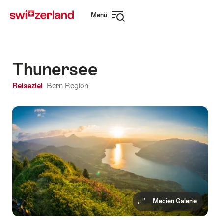
Navigate
Schnellnavigation
Menü
to
Navigation
myswitzerland.com
öffnen
Thunersee
Reiseziel
Bern Region
Medien Galerie