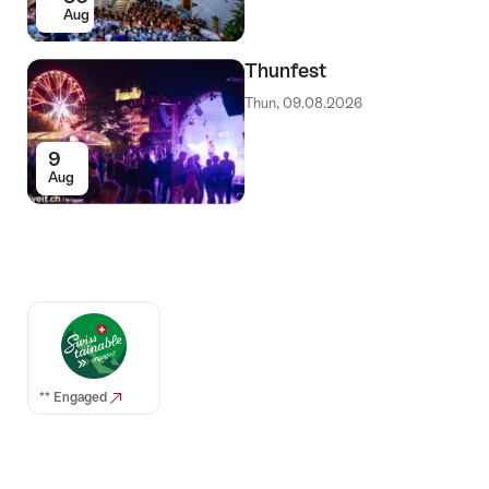
Aug
Thunfest
Thun, 09.08.2026
9
Aug
Auszeichnungen
** Engaged