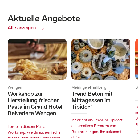
Aktuelle Angebote
Alle anzeigen
Aktuelle
Angebote
Wengen
Meiringen-Hasliberg
B
Workshop zur
Trend Beton mit
F
Herstellung frischer
Mittagessen im
Pasta im Grand Hotel
Tipidorf
B
Belvedere Wengen
k
M
Ihr erlebt als Team im Tipidorf
E
ein kreatives Bemalen von
Lerne in diesem Pasta
Betonrohlingen. Ihr bekommt
Workshop, wie du authentische
dafür...