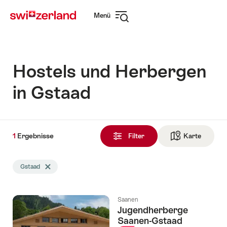
Navigate
Schnellnavigation
Menü
to
Navigation
myswitzerland.com
öffnen
Hostels und Herbergen
in Gstaad
1
1
Ergebnisse
Ergebnisse
Filter
Karte
Zur die 
gefunden
Die
Gstaad
Tag Gstaad löschen
Suche
wurde
nach
Saanen
folgenden
Jugendherberge
Tags
Saanen-Gstaad
gefiltert