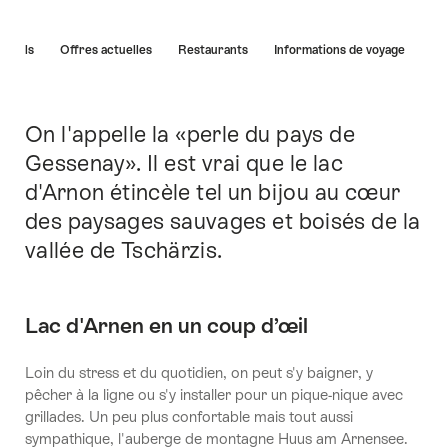
Liste
Hôtels
Offres actuelles
Restaurants
Informations de voyage
des
liens
menant
directement
On l'appelle la «perle du pays de
Introduction
aux
Gessenay». Il est vrai que le lac
points
d'Arnon étincèle tel un bijou au cœur
forts
sur
des paysages sauvages et boisés de la
cette
vallée de Tschärzis.
page.
Lac d'Arnen en un coup d’œil
Loin du stress et du quotidien, on peut s'y baigner, y
pêcher à la ligne ou s'y installer pour un pique-nique avec
grillades. Un peu plus confortable mais tout aussi
sympathique, l'auberge de montagne Huus am Arnensee.