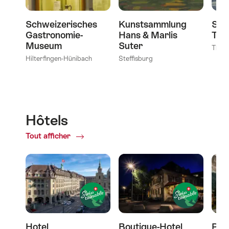
Schweizerisches
Kunstsammlung
Spo
Gastronomie-
Hans & Marlis
Tho
Museum
Suter
Thou
Hilterfingen-Hünibach
Steffisburg
Hôtels
Tout afficher
of
Hôtels
Hotel
Boutique-Hotel
Par