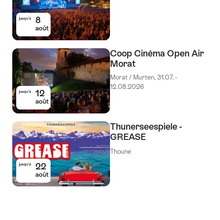
8
jusqu’à
août
Coop Cinéma Open Air
Morat
Morat / Murten, 31.07. -
12.08.2026
12
jusqu’à
août
Thunerseespiele -
GREASE
Thoune
22
jusqu’à
août