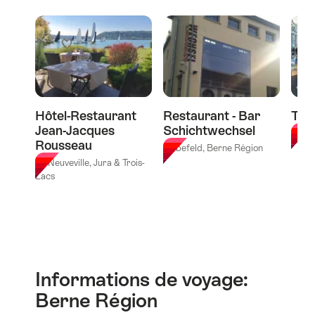
03.09.2026
Restaurants
"Atelier
déjeuner
-
pour
dans
30.10.2026
apprendre
le
à
Tipidorf"
faire
des
pâtes
Hôtel-Restaurant
Restaurant - Bar
Tibi
fraîches
Jean-Jacques
Schichtwechsel
au
Berne
Rousseau
Grand
Liebefeld, Berne Région
Hôtel
La Neuveville, Jura & Trois-
Belvédère
Lacs
de
Wengen"
Informations de voyage:
Berne Région