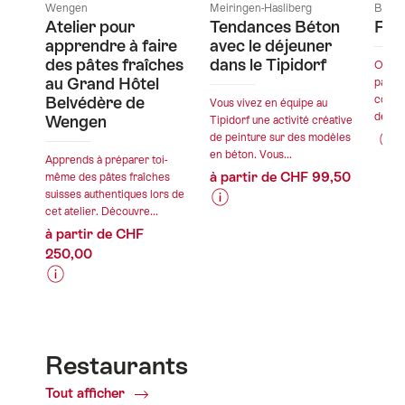
Wengen
Meiringen-Hasliberg
Bienn
Atelier pour
Tendances Béton
Fab
apprendre à faire
avec le déjeuner
des pâtes fraîches
dans le Tipidorf
Offrez
au Grand Hôtel
parent
Belvédère de
couleu
Vous vivez en équipe au
devien
Wengen
Tipidorf une activité créative
de peinture sur des modèles
en béton. Vous...
Info
Déta
Apprends à préparer toi-
à partir de CHF 99,50
même des pâtes fraîches
sur
de
suisses authentiques lors de
les
l’of
cet atelier. Découvre...
Informations
Détails
prix
à partir de CHF
sur
de
de
vala
250,00
les
l’offre
l’off
06.
prix
"Fab
-
Informations
Détails
de
Azt
valable:
31.
sur
de
l’offre
11.08.2026
les
l’offre
"Tendances
-
prix
Béton
Restaurants
30.09.2026
de
avec
valable:
Tout afficher
of
l’offre
le