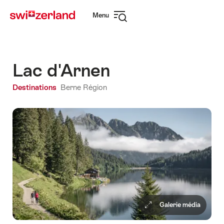
Naviguer
Navigation
Menu
sur
rapide
Ouvrir
myswitzerland.com
la
navigation
Lac d'Arnen
Destinations
Berne Région
Galerie média