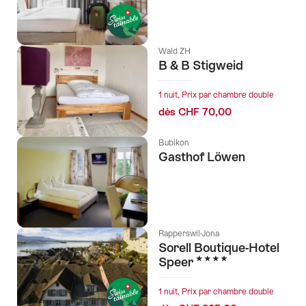
Wald ZH
B & B Stigweid
1 nuit, Prix par chambre double
dès CHF 70,00
Bubikon
Gasthof Löwen
Rapperswil-Jona
Sorell Boutique-Hotel
4 étoiles
Speer
1 nuit, Prix par chambre double