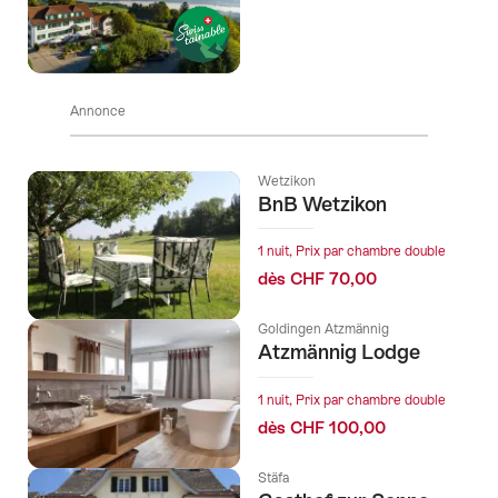
Annonce
Wetzikon
BnB Wetzikon
1 nuit, Prix par chambre double
dès CHF 70,00
Goldingen Atzmännig
Atzmännig Lodge
1 nuit, Prix par chambre double
dès CHF 100,00
Stäfa