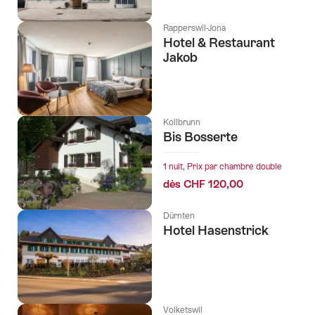
Rapperswil-Jona
Hotel & Restaurant
Jakob
Kollbrunn
Bis Bosserte
1 nuit, Prix par chambre double
dès CHF 120,00
Dürnten
Hotel Hasenstrick
Volketswil