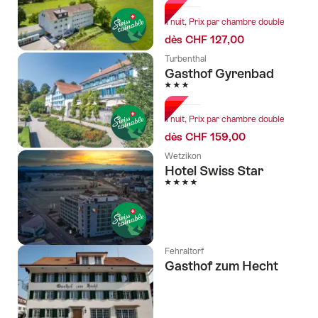
tags
1 nuit, Prix par chambre double
suivants
dès CHF 127,00
Turbenthal
Gasthof Gyrenbad
3 étoiles
1 nuit, Prix par chambre double
dès CHF 159,00
Wetzikon
Hotel Swiss Star
4 étoiles
Fehraltorf
Gasthof zum Hecht