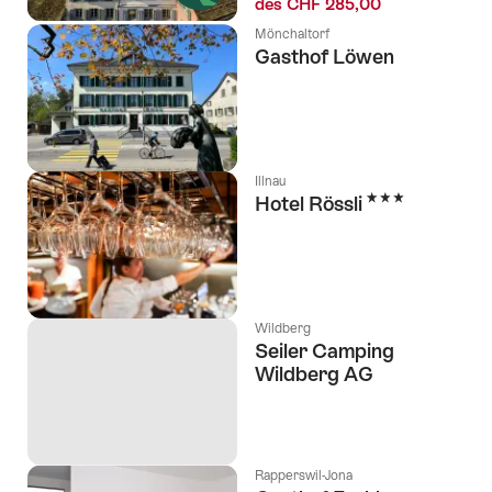
dès CHF 285,00
Mönchaltorf
Gasthof Löwen
Illnau
3 étoiles
Hotel Rössli
Wildberg
Seiler Camping
Wildberg AG
Rapperswil-Jona