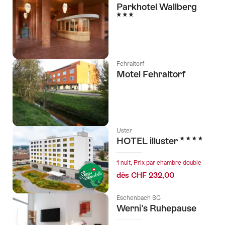
Parkhotel Wallberg
3 étoiles
Fehraltorf
Motel Fehraltorf
Uster
4 étoiles
HOTEL illuster
1 nuit, Prix par chambre double
dès CHF 232,00
Eschenbach SG
Werni's Ruhepause