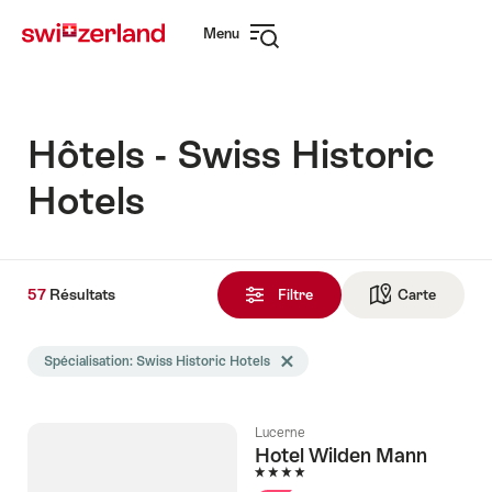
Naviguer
Navigation
Menu
sur
rapide
Ouvrir
myswitzerland.com
la
navigation
Hôtels - Swiss Historic
Hotels
57
57
Résultats
Résultats
Filtre
Carte
Vers la 
trouvés
La
Spécialisation: Swiss Historic Hotels
Effacer le tag Spécialisation
recherche
a
été
Lucerne
filtrée
Hotel Wilden Mann
selon
4 étoiles
les