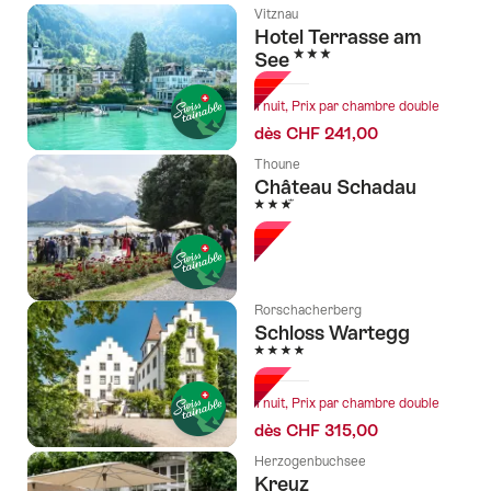
Vitznau
Hotel Terrasse am
3 étoiles
See
1 nuit, Prix par chambre double
dès CHF 241,00
Thoune
Château Schadau
3 étoiles
Rorschacherberg
Schloss Wartegg
4 étoiles
1 nuit, Prix par chambre double
dès CHF 315,00
Herzogenbuchsee
Kreuz