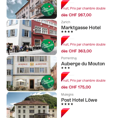
1 nuit, Prix par chambre double
dès CHF 267,00
Zurich
Marktgasse Hotel
4 étoiles
1 nuit, Prix par chambre double
dès CHF 363,00
Porrentruy
Auberge du Mouton
3 étoiles
1 nuit, Prix par chambre double
dès CHF 175,00
Mulegns
Post Hotel Löwe
4 étoiles