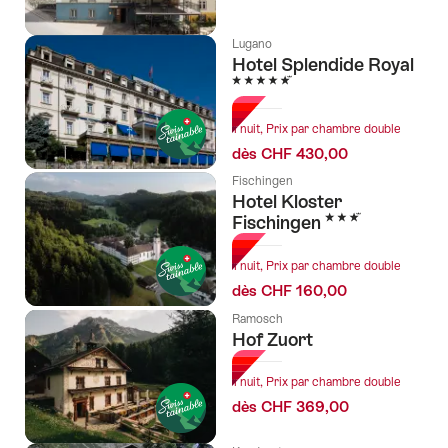
Lugano
Hotel Splendide Royal
5 étoiles
1 nuit, Prix par chambre double
dès CHF 430,00
Fischingen
Hotel Kloster
3 étoiles
Fischingen
1 nuit, Prix par chambre double
dès CHF 160,00
Ramosch
Hof Zuort
1 nuit, Prix par chambre double
dès CHF 369,00