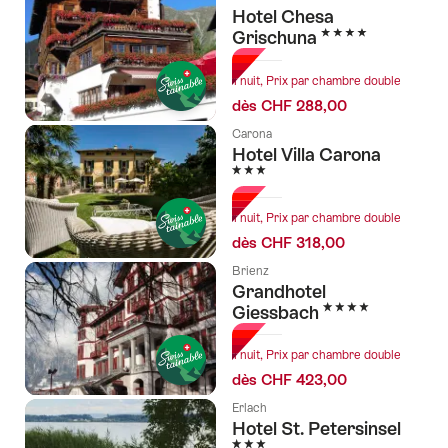
Hotel Chesa
4 étoiles
Grischuna
1 nuit, Prix par chambre double
dès CHF 288,00
Carona
Hotel Villa Carona
3 étoiles
1 nuit, Prix par chambre double
dès CHF 318,00
Brienz
Grandhotel
4 étoiles
Giessbach
1 nuit, Prix par chambre double
dès CHF 423,00
Erlach
Hotel St. Petersinsel
3 étoiles