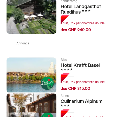
Kandersteg
Hotel Landgasthof
3 étoiles
Ruedihus
1 nuit, Prix par chambre double
dès CHF 240,00
Annonce
Bâle
Hotel Krafft Basel
4 étoiles
1 nuit, Prix par chambre double
dès CHF 315,00
Stans
Culinarium Alpinum
3 étoiles