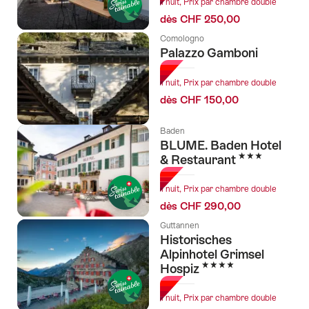
1 nuit, Prix par chambre double
dès CHF 250,00
Comologno
Palazzo Gamboni
1 nuit, Prix par chambre double
dès CHF 150,00
Baden
BLUME. Baden Hotel
3 étoiles
& Restaurant
1 nuit, Prix par chambre double
dès CHF 290,00
Guttannen
Historisches
Alpinhotel Grimsel
4 étoiles
Hospiz
1 nuit, Prix par chambre double