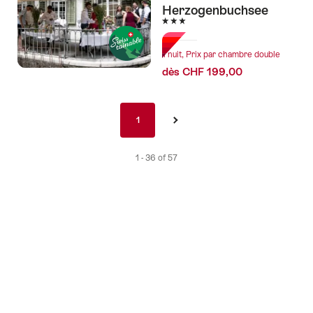
Herzogenbuchsee
3 étoiles
1 nuit, Prix par chambre double
dès CHF 199,00
Pagination
1
1
›
nav
de
1 - 36 of 57