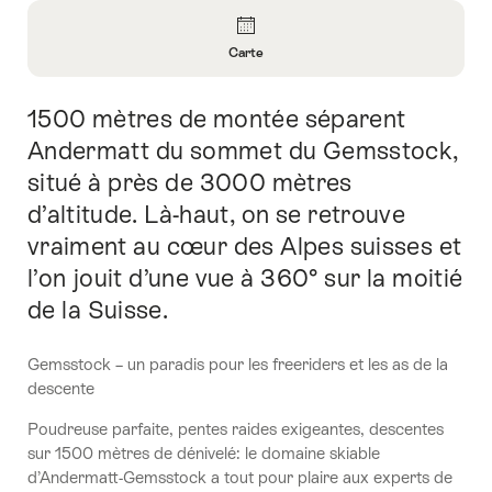
Aperçu
Carte
Ouvrir
les
1500 mètres de montée séparent
Introduction
informations
sur
Andermatt du sommet du Gemsstock,
Carte
situé à près de 3000 mètres
d’altitude. Là-haut, on se retrouve
vraiment au cœur des Alpes suisses et
l’on jouit d’une vue à 360° sur la moitié
de la Suisse.
Gemsstock – un paradis pour les freeriders et les as de la
descente
Poudreuse parfaite, pentes raides exigeantes, descentes
sur 1500 mètres de dénivelé: le domaine skiable
d’Andermatt-Gemsstock a tout pour plaire aux experts de