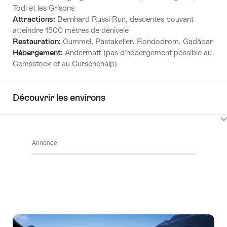
Tödi et les Grisons
Attractions:
Bernhard-Russi-Run, descentes pouvant
atteindre 1500 mètres de dénivelé
Restauration:
Gummel, Pastakeller, Rondodrom, Gadäbar
Hébergement:
Andermatt (pas d’hébergement possible au
Gemsstock et au Gurschenalp)
Découvrir les environs
Cliquez
ici
Annonce
pour
afficher
les
contenus
Découvrir
les
environs