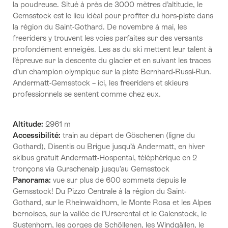
la poudreuse. Situé à près de 3000 mètres d’altitude, le
Gemsstock est le lieu idéal pour profiter du hors-piste dans
la région du Saint-Gothard. De novembre à mai, les
freeriders y trouvent les voies parfaites sur des versants
profondément enneigés. Les as du ski mettent leur talent à
l’épreuve sur la descente du glacier et en suivant les traces
d’un champion olympique sur la piste Bernhard-Russi-Run.
Andermatt-Gemsstock – ici, les freeriders et skieurs
professionnels se sentent comme chez eux.
Altitude:
2961 m
Accessibilité:
train au départ de Göschenen (ligne du
Gothard), Disentis ou Brigue jusqu’à Andermatt, en hiver
skibus gratuit Andermatt-Hospental, téléphérique en 2
tronçons via Gurschenalp jusqu’au Gemsstock
Panorama:
vue sur plus de 600 sommets depuis le
Gemsstock! Du Pizzo Centrale à la région du Saint-
Gothard, sur le Rheinwaldhorn, le Monte Rosa et les Alpes
bernoises, sur la vallée de l’Urserental et le Galenstock, le
Sustenhorn, les gorges de Schöllenen, les Windgällen, le