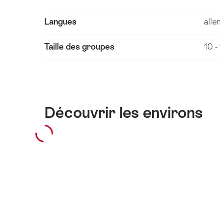
Afficher
Langues
alle
les
contenus
Taille des groupes
10 -
Informations
techniques
Découvrir les environs