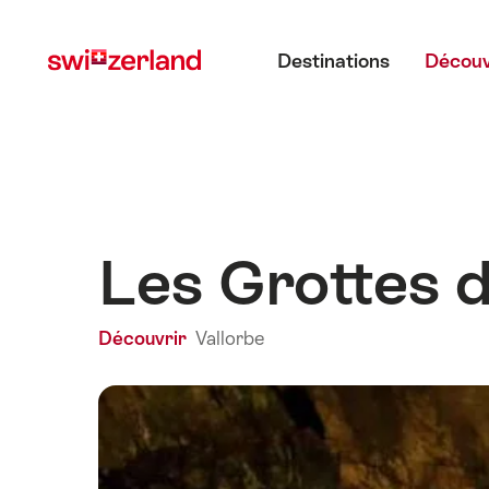
Naviguer
Navigation
Menu principal
sur
rapide
Destinations
Découv
myswitzerland.com
Les Grottes d
Découvrir
Vallorbe