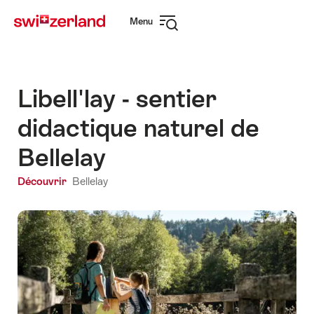
Naviguer
Navigation
Menu
sur
rapide
Ouvrir
myswitzerland.com
la
navigation
Libell'lay - sentier
didactique naturel de
Bellelay
Découvrir
Bellelay