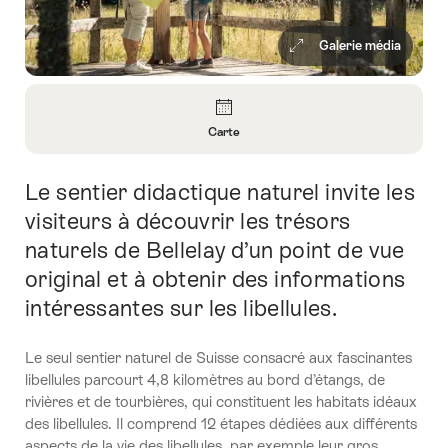
Galerie média
Aperçu
Carte
Ouvrir
les
Le sentier didactique naturel invite les
Introduction
informations
sur
visiteurs à découvrir les trésors
Carte
naturels de Bellelay d’un point de vue
original et à obtenir des informations
intéressantes sur les libellules.
Le seul sentier naturel de Suisse consacré aux fascinantes
libellules parcourt 4,8 kilomètres au bord d’étangs, de
rivières et de tourbières, qui constituent les habitats idéaux
des libellules. Il comprend 12 étapes dédiées aux différents
aspects de la vie des libellules, par exemple leur gros