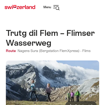
Naviguer
Navigation
Menu
sur
rapide
Ouvrir
myswitzerland.com
la
navigation
Trutg dil Flem – Flimser
Wasserweg
Route
Nagens Sura (Bergstation FlemXpress) - Flims