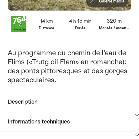
Galerie média
Vue
14 km
4 h 15 min
320 m
d’ensemble
Distance
Durée
Montée / ascension
Au programme du chemin de l’eau de
Introduction
Flims («Trutg dil Flem» en romanche):
des ponts pittoresques et des gorges
spectaculaires.
Description
Cliquez
Informations techniques
ici
pour
Cliquez
afficher