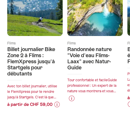
Flims
Flims
F
Billet journalier Bike
Randonnée nature
B
Zone 2 à Flims :
"Voie d'eau Flims-
é
FlemXpress jusqu'à
Laax" avec Natur-
F
Startgels pour
Guide
débutants
P
L
Tour confortable et facileGuide
e
professionnel : Un expert de la
Avec ton billet journalier, utilise
é
nature vous montrera et vous...
le FlemXpress pour te rendre
jusqu'à Startgels. C'est là que...
à
à partir de CHF 59,00
Informations
Détails
I
D
Informations
Détails
sur
de
s
sur
de
les
l’offre
l
l
les
l’offre
prix
p
prix