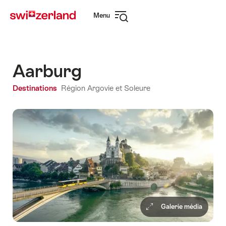
Naviguer
Navigation
Menu
sur
rapide
Ouvrir
myswitzerland.com
la
navigation
Aarburg
Destinations
Région Argovie et Soleure
Galerie média