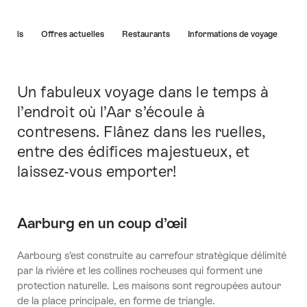
Liste
Hôtels
Offres actuelles
Restaurants
Informations de voyage
des
liens
menant
directement
Un fabuleux voyage dans le temps à
Introduction
aux
l’endroit où l’Aar s’écoule à
points
contresens. Flânez dans les ruelles,
forts
sur
entre des édifices majestueux, et
cette
laissez-vous emporter!
page.
Aarburg en un coup d’œil
Aarbourg s’est construite au carrefour stratégique délimité
par la rivière et les collines rocheuses qui forment une
protection naturelle. Les maisons sont regroupées autour
de la place principale, en forme de triangle.