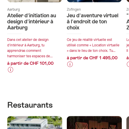
Aarburg
Zofingen
Z
Atelier d'initiation au
Jeu d'aventure virtuel
"
design d'intérieur à
à l'endroit de ton
A
Aarburg
choix
Dans cet atelier de design
Ce jeu de réalité virtuelle est
L
d'intérieur à Aarburg, tu
utilisé comme « Location virtuelle
j
apprendras comment
» dans le lieu de ton choix. Tu...
I
harmoniser tes espaces de...
à partir de CHF 1 495,00
à
à partir de CHF 101,00
Informations
Détails
I
D
Informations
Détails
sur
de
s
sur
de
les
l’offre
l
l
les
l’offre
prix
p
prix
de
valable:
v
de
l’offre
l
Restaurants
valable:
06.08.2026
l’offre
"Jeu
"
07.08.2026
-
-
"Atelier
d'aventure
o
-
31.12.2026
3
d'initiation
virtuel
31.07.2027
au
à
A