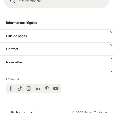
Recherche
Recherche
Informations légales
Plus de pages
Contact
Newsletter
Follow us
Facebook
TikTok
Instagram
LinkedIn
Pinterest
YouTube
© 2026 Suisse Tourisme
Français
sélectionner (cliquer pour afficher)