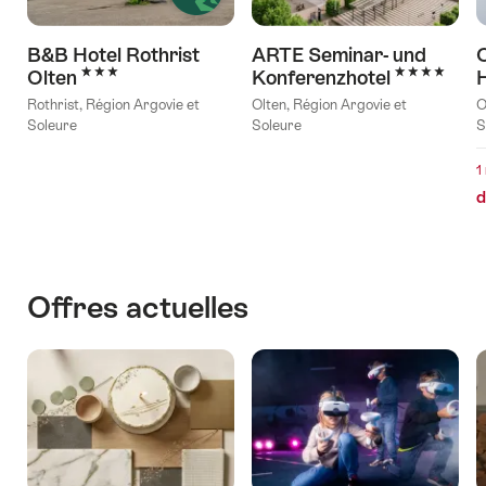
B&B Hotel Rothrist
ARTE Seminar- und
O
3 étoiles
4 étoiles
Olten
Konferenzhotel
Rothrist, Région Argovie et
Olten, Région Argovie et
O
Soleure
Soleure
S
1
d
Offres actuelles