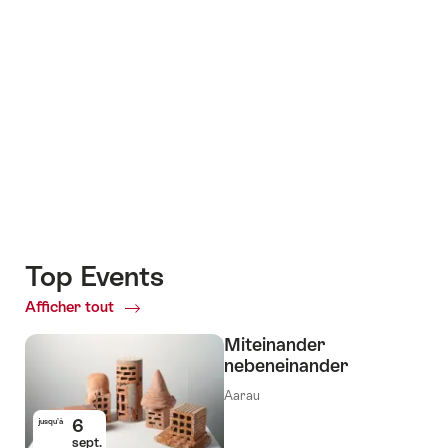
Top Events
Afficher tout
Top
Events
Miteinander
nebeneinander
Aarau
6
jusqu’à
sept.