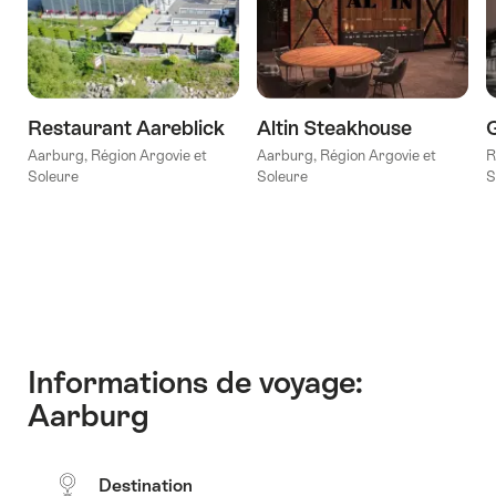
design
l'endroit
v
d'intérieur
de
à
ton
Z
Aarburg"
choix"
Restaurant Aareblick
Altin Steakhouse
G
Aarburg, Région Argovie et
Aarburg, Région Argovie et
R
Soleure
Soleure
S
Informations de voyage:
Aarburg
Destination