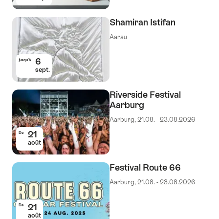
Shamiran Istifan
Aarau
6
jusqu’à
sept.
Riverside Festival
Aarburg
Aarburg, 21.08. - 23.08.2026
21
De
août
Festival Route 66
Aarburg, 21.08. - 23.08.2026
21
De
août