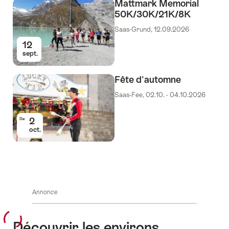
Mattmark Memorial
50K/30K/21K/8K
Saas-Grund, 12.09.2026
12
sept.
Fête d'automne
Saas-Fee, 02.10. - 04.10.2026
2
De
oct.
Annonce
Découvrir les environs