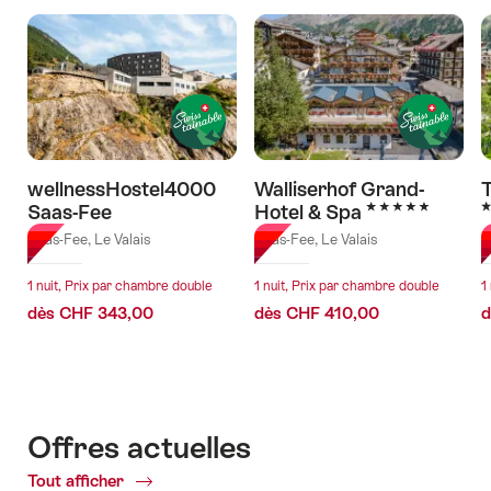
wellnessHostel4000
Walliserhof Grand-
5 étoiles
5
Saas-Fee
Hotel & Spa
Saas-Fee, Le Valais
Saas-Fee, Le Valais
S
1 nuit, Prix par chambre double
1 nuit, Prix par chambre double
1
dès CHF 343,00
dès CHF 410,00
d
Offres actuelles
Tout afficher
Offres