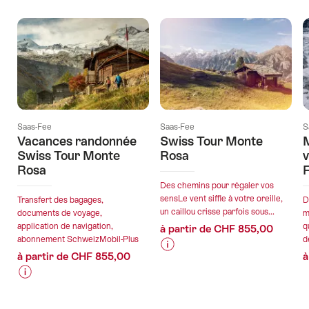
actuelles
Saas-Fee
Saas-Fee
S
Vacances randonnée
Swiss Tour Monte
M
Swiss Tour Monte
Rosa
v
Rosa
Des chemins pour régaler vos
sensLe vent siffle à votre oreille,
Transfert des bagages,
D
un caillou crisse parfois sous...
documents de voyage,
m
application de navigation,
q
à partir de CHF 855,00
abonnement SchweizMobil-Plus
d
à partir de CHF 855,00
à
Informations
Détails
sur
de
Informations
Détails
les
l’offre
sur
de
prix