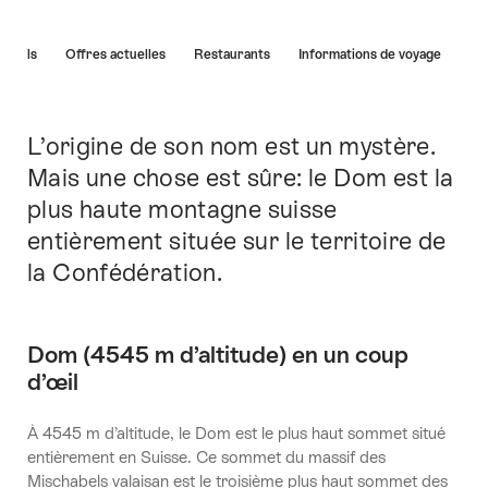
Liste
Hôtels
Offres actuelles
Restaurants
Informations de voyage
des
liens
menant
directement
L’origine de son nom est un mystère.
Introduction
aux
Mais une chose est sûre: le Dom est la
points
plus haute montagne suisse
forts
sur
entièrement située sur le territoire de
cette
la Confédération.
page.
Dom (4545 m d’altitude) en un coup
d’œil
À 4545 m d’altitude, le Dom est le plus haut sommet situé
entièrement en Suisse. Ce sommet du massif des
Mischabels valaisan est le troisième plus haut sommet des