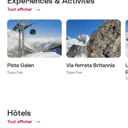
Expériences & Activités
Tout afficher
ofExpériences
&
Activités
Piste Galen
Via ferrata Britannia
p
Saas-Fee
Saas-Fee
S
Hôtels
Tout afficher
of
Hôtels