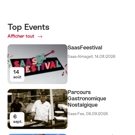
Top Events
Afficher tout
Top
Events
SaasFeestival
Saas-Almagell, 14.08.2026
14
août
Parcours
Gastronomique
Nostalgique
Saas-Fee, 06.09.2026
6
sept.