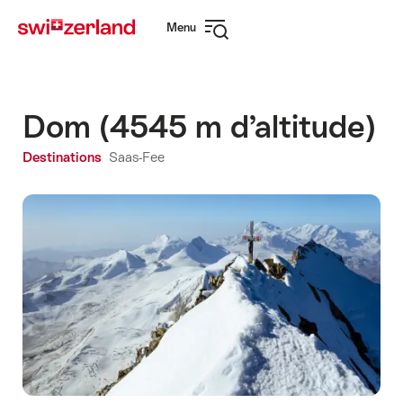
Naviguer
Navigation
Menu
sur
rapide
Ouvrir
myswitzerland.com
la
navigation
Dom (4545 m d’altitude)
Destinations
Saas-Fee