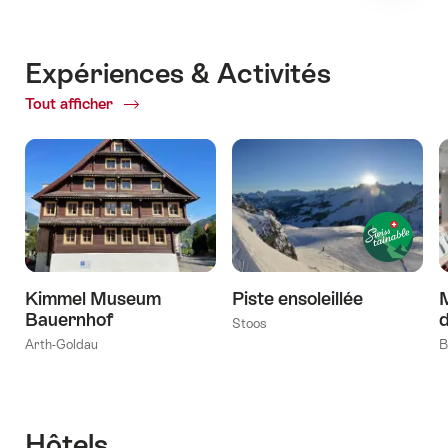
Expériences & Activités
Tout afficher
ofExpériences
&
Activités
Kimmel Museum
Piste ensoleillée
M
Bauernhof
Stoos
Arth-Goldau
B
Hôtels