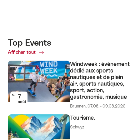
Top Events
Afficher tout
Top
Events
Windweek : événement
dédié aux sports
nautiques et de plein
air, sports nautiques,
sport, action,
7
gastronomie, musique
De
août
Brunnen, 07.08. - 09.08.2026
Tourisme.
Schwyz