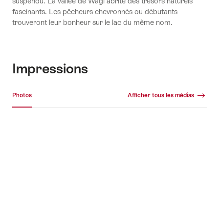
suspendu. La vallée de Wägi abrite des trésors naturels
fascinants. Les pêcheurs chevronnés ou débutants
trouveront leur bonheur sur le lac du même nom.
Impressions
Galerie média
Photos
Afficher tous les médias
Photos
+11