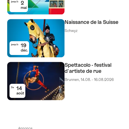
2
jusqu’à
mai
Naissance de la Suisse
Schwyz
19
jusqu’à
déc.
Spettacolo - festival
d'artiste de rue
Brunnen, 14.08. - 16.08.2026
14
De
août
Annonce