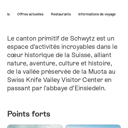
Liste
Hôtels
Offres actuelles
Restaurants
Informations de voyage
des
liens
menant
directement
Le canton primitif de Schwytz est un
Introduction
aux
espace d’activités incroyables dans le
points
cœur historique de la Suisse, alliant
forts
sur
nature, aventure, culture et histoire,
cette
de la vallée préservée de la Muota au
page.
Swiss Knife Valley Visitor Center en
passant par l’abbaye d’Einsiedeln.
Points forts