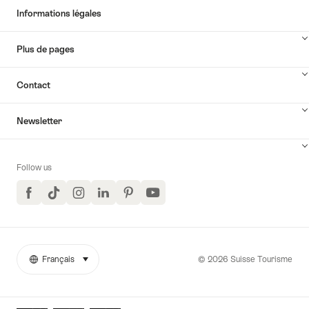
Informations légales
Plus de pages
Contact
Newsletter
Follow us
Facebook
TikTok
Instagram
LinkedIn
Pinterest
YouTube
© 2026 Suisse Tourisme
Français
sélectionner (cliquer pour afficher)
More
Langue
links