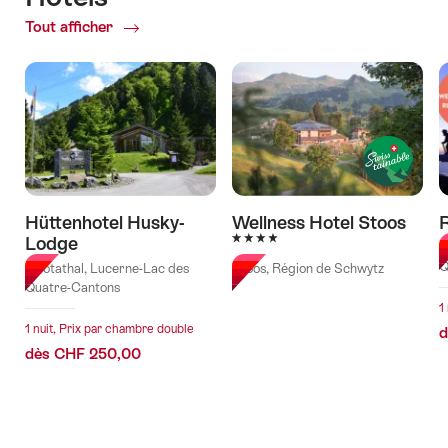
Tout afficher
of
Hôtels
Hüttenhotel Husky-
Wellness Hotel Stoos
R
4 étoiles
Lodge
A
Q
Muotathal, Lucerne-Lac des
Stoos, Région de Schwytz
Quatre-Cantons
1
1 nuit, Prix par chambre double
d
dès CHF 250,00