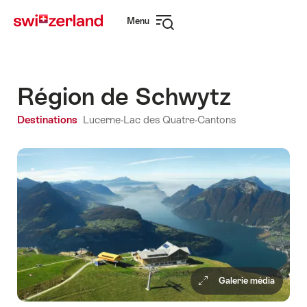
Naviguer
Navigation
Menu
sur
rapide
Ouvrir
myswitzerland.com
la
navigation
Région de Schwytz
Destinations
Lucerne-Lac des Quatre-Cantons
Galerie média