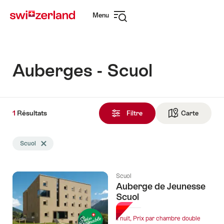
Naviguer
Navigation
Menu
sur
rapide
Ouvrir
myswitzerland.com
la
navigation
Auberges - Scuol
1
1
Résultats
Résultats
Filtre
Carte
Vers la 
trouvés
La
Scuol
Effacer le tag Scuol
recherche
a
été
Scuol
filtrée
Auberge de Jeunesse
selon
Scuol
les
tags
1 nuit, Prix par chambre double
suivants