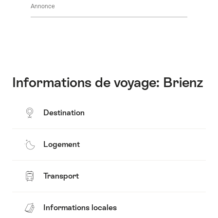
Annonce
pour
contenus
afficher
vers
les
les
contenus
informations
Découvrir
les
environs
Informations de voyage: Brienz
Destination
Logement
Transport
Informations locales