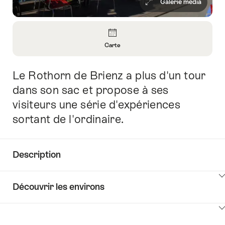
Galerie média
Aperçu
Carte
Ouvrir
les
Le Rothorn de Brienz a plus d'un tour
Introduction
informations
sur
dans son sac et propose à ses
Carte
visiteurs une série d'expériences
sortant de l'ordinaire.
Description
Cliquez
Découvrir les environs
ici
pour
Cliquez
afficher
ici
les