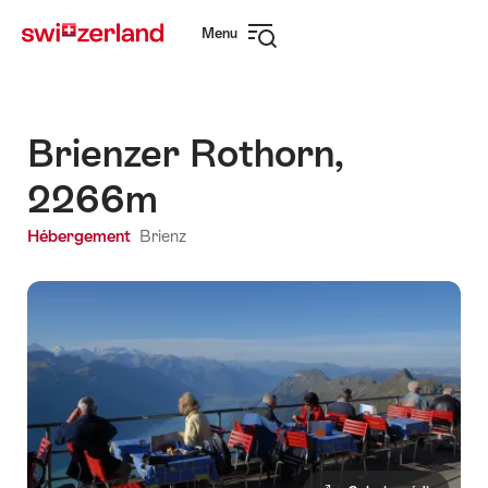
Naviguer
Navigation
Menu
sur
rapide
Ouvrir
myswitzerland.com
la
navigation
Brienzer Rothorn,
2266m
Hébergement
Brienz