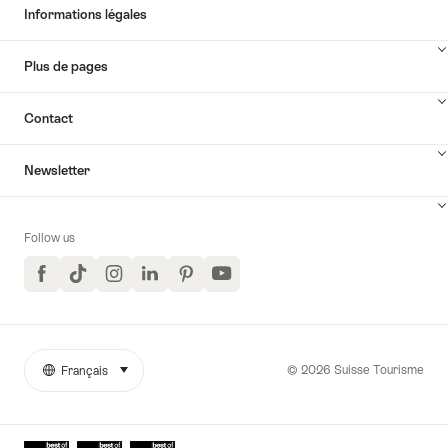
Informations légales
Plus de pages
Contact
Newsletter
Follow us
Facebook
TikTok
Instagram
LinkedIn
Pinterest
YouTube
© 2026 Suisse Tourisme
Français
sélectionner (cliquer pour afficher)
More
Langue
links