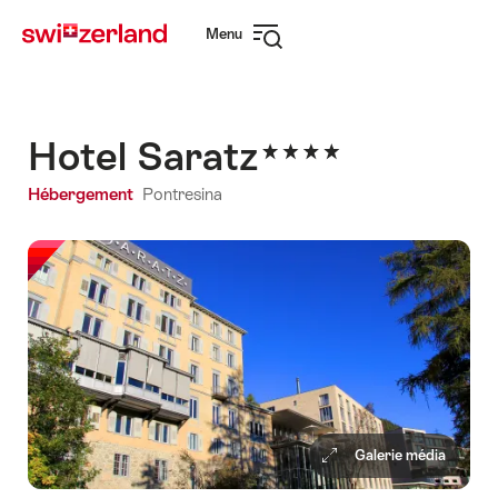
Naviguer
Navigation
Menu
sur
rapide
Ouvrir
myswitzerland.com
la
navigation
Hotel Saratz
Hébergement
Pontresina
Galerie média