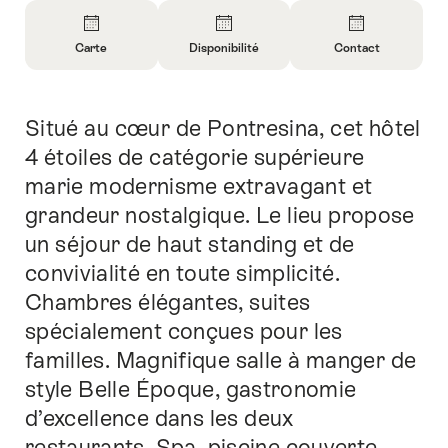
Aperçu
Carte
Disponibilité
Contact
Ouvrir
Ouvrir
Ouvrir
les
les
les
informations
informations
informations
Situé au cœur de Pontresina, cet hôtel
Introduction
sur
sur
sur
Carte
Ouvrir
Contact
4 étoiles de catégorie supérieure
les
marie modernisme extravagant et
informations
grandeur nostalgique. Le lieu propose
sur
un séjour de haut standing et de
la
disponibilité
convivialité en toute simplicité.
Chambres élégantes, suites
spécialement conçues pour les
familles. Magnifique salle à manger de
style Belle Époque, gastronomie
d’excellence dans les deux
restaurants. Spa, piscine couverte.