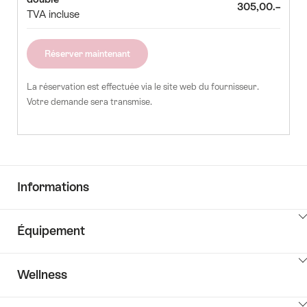
le
305,00.–
TVA incluse
5
26
27
28
29
30
nombre
d'invités
Réserver maintenant
La réservation est effectuée via le site web du fournisseur.
Votre demande sera transmise.
Informations
Cliquez
Équipement
ici
pour
Cliquez
afficher
Wellness
ici
les
pour
contenus