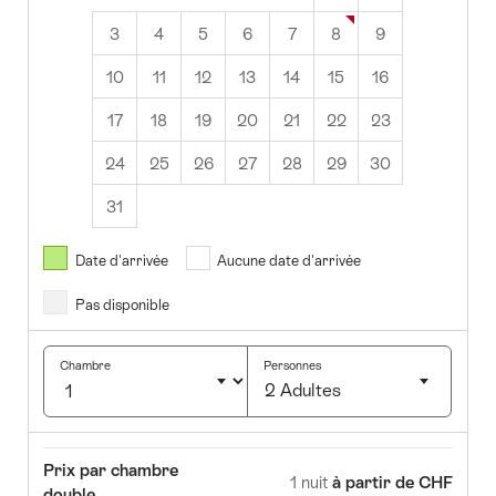
3
4
5
6
7
8
9
10
11
12
13
14
15
16
17
18
19
20
21
22
23
24
25
26
27
28
29
30
31
Août
2026
Date d'arrivée
Aucune date d'arrivée
Pas disponible
Ma
Me
Je
Ve
Sa
Di
1
2
Chambre
Personnes
2 Adultes
4
5
6
7
8
9
Cliquez
1
12
13
14
15
16
pour
Chambre
Prix
Prix par chambre
sélectionner
8
19
20
21
22
23
1 nuit
à partir de CHF
double