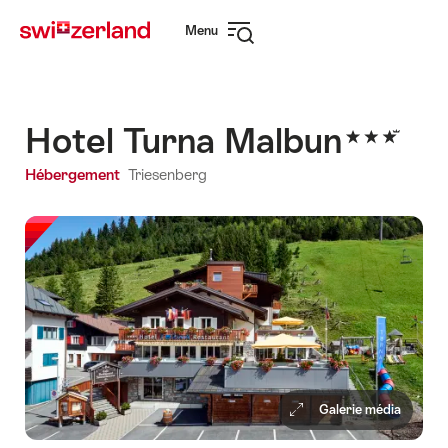
Naviguer
Navigation
Menu
sur
rapide
Ouvrir
myswitzerland.com
la
navigation
Hotel Turna Malbun
Hébergement
Triesenberg
Galerie média