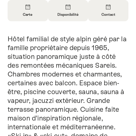
Aperçu
Carte
Disponibilité
Contact
Ouvrir
Ouvrir
Ouvrir
les
les
les
informations
informations
informations
Hôtel familial de style alpin géré par la
Introduction
sur
sur
sur
Carte
Ouvrir
Contact
famille propriétaire depuis 1965,
les
situation panoramique juste à côté
informations
des remontées mécaniques Sareis.
sur
Chambres modernes et charmantes,
la
disponibilité
certaines avec balcon. Espace bien-
être, piscine couverte, sauna, sauna à
vapeur, jacuzzi extérieur. Grande
terrasse panoramique. Cuisine faite
maison d’inspiration régionale,
internationale et méditerranéenne.
«Ski-in» & «ski-out», domaine de