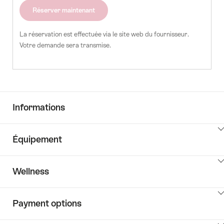
Réserver maintenant
La réservation est effectuée via le site web du fournisseur.
Votre demande sera transmise.
Informations
Cliquez
Équipement
ici
pour
Cliquez
afficher
Wellness
ici
les
pour
contenus
Cliquez
afficher
Key
Payment options
ici
les
Value
pour
contenus
List