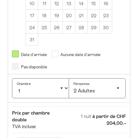
10
11
12
13
14
15
16
17
18
19
20
21
22
23
24
25
26
27
28
29
30
31
Août
2026
Date d'arrivée
Aucune date d'arrivée
Pas disponible
Ma
Me
Je
Ve
Sa
Di
1
2
Chambre
Personnes
2 Adultes
4
5
6
7
8
9
Cliquez
1
12
13
14
15
16
pour
Chambre
Prix
Prix par chambre
sélectionner
8
19
20
21
22
23
1 nuit
à partir de CHF
double
le
204,00.–
TVA incluse
5
26
27
28
29
30
nombre
d'invités