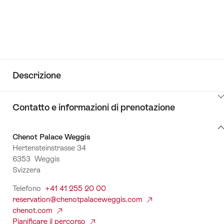
Descrizione
Clicca
Contatto e informazioni di prenotazione
qui
per
Contatto
visualizzare
Chenot Palace Weggis
e
i
Hertensteinstrasse 34
informazioni
contenuti
6353 Weggis
di
vai
Svizzera
prenotazione
alle
Telefono
+41 41 255 20 00
informazioni
reservation@chenotpalaceweggis.com
chenot.com
Pianificare il percorso