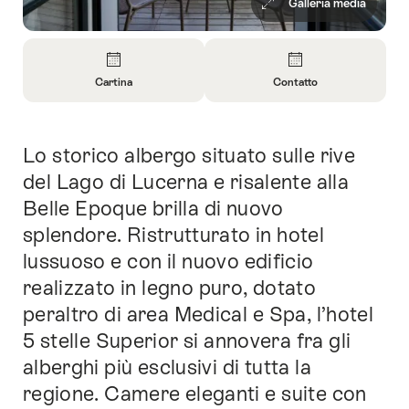
Galleria media
Panoramica
Cartina
Contatto
Apri
Apri
informazioni
informazioni
su
su
Lo storico albergo situato sulle rive
Introduzione
Cartina
Contatto
del Lago di Lucerna e risalente alla
Belle Epoque brilla di nuovo
splendore. Ristrutturato in hotel
lussuoso e con il nuovo edificio
realizzato in legno puro, dotato
peraltro di area Medical e Spa, l’hotel
5 stelle Superior si annovera fra gli
alberghi più esclusivi di tutta la
regione. Camere eleganti e suite con