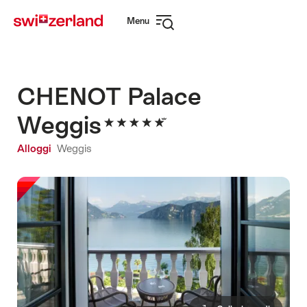
Navigare
Navigazione
Menu
su
rapida
Apri
myswitzerland.com
navigazione
CHENOT Palace
Weggis
Alloggi
Weggis