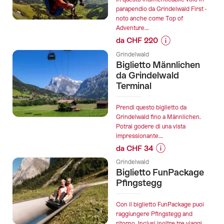
Run"
parapendio da Grindelwald First -
noto anche come Top of
dal
Adventure...
ghiacciaio
da CHF 220
dell'Eiger
Informazioni
Biglietto
Grindelwald
sul
Biglietto Männlichen
per
prezzo
da Grindelwald
slittino
dell’offerta
Terminal
Eiger
"Parapendio
Express
a
Prendi questo biglietto da
da
Grindelwald
Grindelwald fino a Männlichen.
Grindelwald":
Potrai godere di una vista
da
impressionante...
First":
da CHF 34
Informazioni
Grindelwald
sul
Biglietto FunPackage
prezzo
Pfingstegg
dell’offerta
"Biglietto
Con il biglietto FunPackage puoi
Männlichen
raggiungere Pfingstegg and
ritorno. Inclusi inoltre tre viaggi