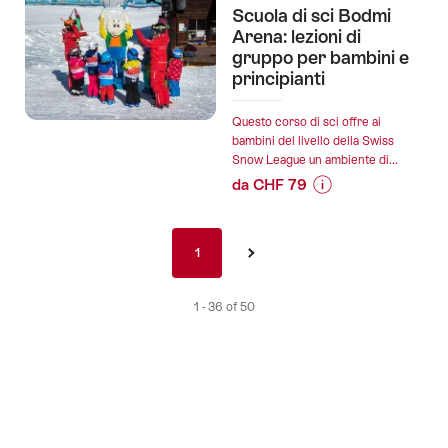
sul
di
Scuola di sci Bodmi
prezzo
gruppo
Arena: lezioni di
dell’offerta
gruppo per bambini e
per
principianti
"Chalet
bambini":
Waldhüsli
Grindelwald":
Questo corso di sci offre ai
bambini del livello della Swiss
Snow League un ambiente di...
da CHF 79
Informazioni
sul
Paginatura
prezzo
1
1
›
nav
dell’offerta
it
"Scuola
1 - 36 of 50
di
sci
Bodmi
Arena:
lezioni
di