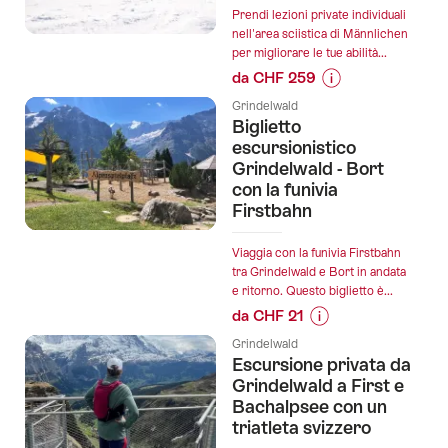
di
Prendi lezioni private individuali
freeride
nell'area sciistica di Männlichen
per migliorare le tue abilità...
tutto
da CHF 259
il
Informazioni
giorno
Grindelwald
sul
private
Biglietto
prezzo
escursionistico
a
dell’offerta
Grindelwald - Bort
Grindelwald":
con la funivia
"Lezioni
Firstbahn
private
di
sci
Viaggia con la funivia Firstbahn
tra Grindelwald e Bort in andata
o
e ritorno. Questo biglietto è...
snowboard
da CHF 21
Männlichen":
Informazioni
Grindelwald
sul
Escursione privata da
prezzo
Grindelwald a First e
dell’offerta
Bachalpsee con un
triatleta svizzero
"Biglietto
escursionistico