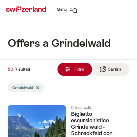
Navigare
Navigazione
Menu
su
rapida
Apri
myswitzerland.com
navigazione
Offers a Grindelwald
50
50
Risultati
Risultati
Filtro
Cartina
Vai alla 
trovati
La
Grindelwald
Elimina tag Grindelwald
ricerca
è
stata
Grindelwald
filtrata
Biglietto
in
escursionistico
base
Grindelwald -
ai
Schreckfeld con
tag