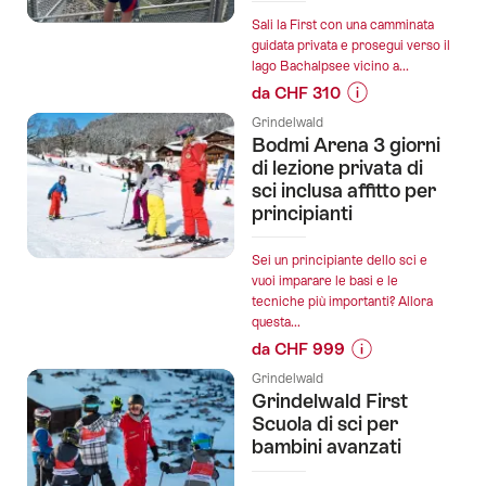
Grindelwald
Sali la First con una camminata
guidata privata e prosegui verso il
-
lago Bachalpsee vicino a...
Bort
da CHF 310
con
Informazioni
la
Grindelwald
sul
Bodmi Arena 3 giorni
funivia
prezzo
di lezione privata di
Firstbahn":
dell’offerta
sci inclusa affitto per
principianti
"Escursione
privata
da
Sei un principiante dello sci e
vuoi imparare le basi e le
Grindelwald
tecniche più importanti? Allora
a
questa...
First
da CHF 999
e
Informazioni
Bachalpsee
Grindelwald
sul
Grindelwald First
con
prezzo
Scuola di sci per
un
dell’offerta
bambini avanzati
triatleta
"Bodmi
svizzero":