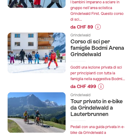
Arena
I bambini imparano a sciare in
3
gruppo nell'area sciistica
Grindelwald First. Questo corso
giorni
di sci...
di
da CHF 89
lezione
Informazioni
privata
Grindelwald
sul
Corso di sci per
di
prezzo
famiglie Bodmi Arena
sci
dell’offerta
Grindelwald
inclusa
"Grindelwald
affitto
First
Goditi una lezione privata di sci
per
Scuola
per principianti con tutta la
principianti":
famiglia nella suggestiva Bodmi...
di
da CHF 499
sci
Informazioni
per
Grindelwald
sul
bambini
Tour privato in e-bike
prezzo
da Grindelwald a
avanzati":
dell’offerta
Lauterbrunnen
"Corso
di
Pedali con una guida privata in e-
sci
bike da Grindelwald a