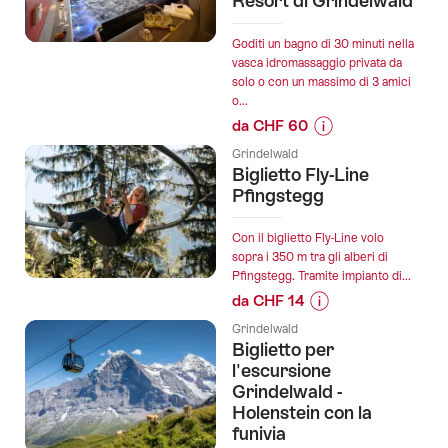
Resort di Grindelwald
Goditi un bagno di 30 minuti nella
vasca idromassaggio privata da
solo o con un massimo di 3 amici
o...
da CHF 60
Informazioni
Grindelwald
sul
Biglietto Fly-Line
prezzo
Pfingstegg
dell’offerta
"Jacuzzi
Con il biglietto Fly-Line volo
privata
sopra i 350 m tra gli alberi di
Pfingstegg. Tramite impianto di...
con
da CHF 14
Prosecco
Informazioni
all'Eiger
Grindelwald
sul
Mountain
Biglietto per
prezzo
&
l'escursione
dell’offerta
Grindelwald -
Soul
Holenstein con la
"Biglietto
Resort
funivia
Fly-
di