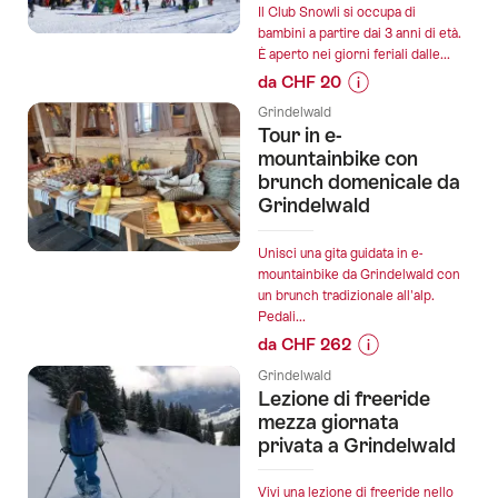
Autobus
Il Club Snowli si occupa di
Grindelwald
bambini a partire dai 3 anni di età.
È aperto nei giorni feriali dalle...
-
da CHF 20
Grosse
Informazioni
Scheidegg":
Grindelwald
sul
Tour in e-
prezzo
mountainbike con
dell’offerta
brunch domenicale da
Grindelwald
"Assistenza
bambini
e
Unisci una gita guidata in e-
mountainbike da Grindelwald con
pranzo
un brunch tradizionale all'alp.
Bodmi
Pedali...
Arena
da CHF 262
a
Informazioni
Grindelwald":
Grindelwald
sul
Lezione di freeride
prezzo
mezza giornata
dell’offerta
privata a Grindelwald
"Tour
in
Vivi una lezione di freeride nello