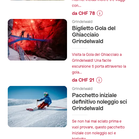
da
con...
Grindelwald
da CHF 78
Terminal":
Informazioni
Grindelwald
sul
Biglietto Gola del
prezzo
Ghiacciaio
dell’offerta
Grindelwald
"Biglietto
FunPackage
Visita la Gola del Ghiacciaio a
Pfingstegg":
Grindelwald! Una facile
escursione ti porta attraverso la
gola...
da CHF 21
Informazioni
Grindelwald
sul
Pacchetto iniziale
prezzo
definitivo noleggio sci
dell’offerta
Grindelwald
"Biglietto
Gola
Se non hai mai sciato prima e
del
vuoi provare, questo pacchetto
iniziale con noleggio sci e
Ghiacciaio