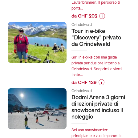
Lauterbrunnen. Il percorso ti
per
porta...
famiglie
da CHF 202
Bodmi
Informazioni
Arena
Grindelwald
sul
Tour in e-bike
Grindelwald":
prezzo
"Discovery" privato
dell’offerta
da Grindelwald
"Tour
privato
Giri in e-bike con una guida
in
privata per due ore intorno a
Grindelwald. Scoprirai e vivrai
e-
tante...
bike
da CHF 139
da
Informazioni
Grindelwald
Grindelwald
sul
Bodmi Arena 3 giorni
a
prezzo
di lezioni private di
Lauterbrunnen":
dell’offerta
snowboard incluso il
noleggio
"Tour
in
e-
Sei uno snowboarder
principiante e vuoi imparare le
bike