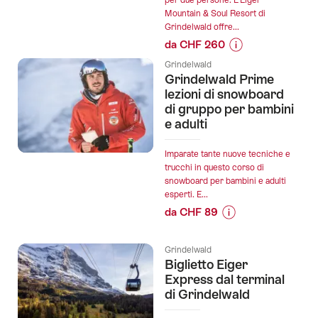
per due persone. L'Eiger
in
Mountain & Soul Resort di
e-
Grindelwald offre...
bike
da CHF 260
a
Informazioni
Grindelwald":
Grindelwald
sul
Grindelwald Prime
prezzo
lezioni di snowboard
dell’offerta
di gruppo per bambini
e adulti
"Spa
privata
presso
Imparate tante nuove tecniche e
trucchi in questo corso di
l'Eiger
snowboard per bambini e adulti
Mountain
esperti. E...
&
da CHF 89
Soul
Informazioni
Resort
sul
di
Grindelwald
prezzo
Biglietto Eiger
Grindelwald":
dell’offerta
Express dal terminal
"Grindelwald
di Grindelwald
Prime