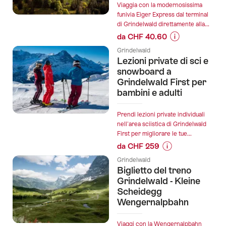
lezioni
Viaggia con la modernosissima
di
funivia Eiger Express dal terminal
snowboard
di Grindelwald direttamente alla...
di
da CHF 40.60
gruppo
Informazioni
Grindelwald
per
sul
Lezioni private di sci e
bambini
prezzo
snowboard a
e
dell’offerta
Grindelwald First per
adulti":
bambini e adulti
"Biglietto
Eiger
Express
Prendi lezioni private individuali
nell'area sciistica di Grindelwald
dal
First per migliorare le tue...
terminal
da CHF 259
di
Informazioni
Grindelwald":
Grindelwald
sul
Biglietto del treno
prezzo
Grindelwald - Kleine
dell’offerta
Scheidegg
Wengernalpbahn
"Lezioni
private
di
Viaggi con la Wengernalpbahn