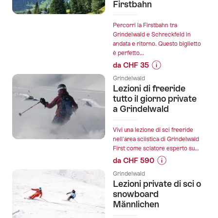
Firstbahn
seguenti
Percorri la Firstbahn tra
Grindelwald e Schreckfeld in
andata e ritorno. Questo biglietto
è perfetto...
da CHF 35
Informazioni
Grindelwald
sul
Lezioni di freeride
prezzo
tutto il giorno private
dell’offerta
a Grindelwald
"Biglietto
escursionistico
Vivi una lezione di sci freeride
Grindelwald
nell'area sciistica di Grindelwald
First come sciatore esperto su...
-
da CHF 590
Schreckfeld
Informazioni
con
Grindelwald
sul
Firstbahn":
Lezioni private di sci o
prezzo
snowboard
dell’offerta
Männlichen
"Lezioni