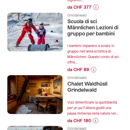
biglietto...
Grindelwald":
da CHF 377
Informazioni
Grindelwald
sul
Scuola di sci
prezzo
Männlichen Lezioni di
dell’offerta
gruppo per bambini
"Pacchetto
iniziale
I bambini imparano a sciare in
definitivo
gruppo nell'area sciistica di
Männlichen. Questo corso di sci
noleggio
offre...
sci
da CHF 89
Grindelwald":
Informazioni
Grindelwald
sul
Chalet Waldhüsli
prezzo
Grindelwald
dell’offerta
"Scuola
Vuoi dimenticare la quotidianità
di
per un po'? Allora goditi una
pausa immersa nella natura nel...
sci
da CHF 180
Männlichen
Informazioni
Lezioni
Grindelwald