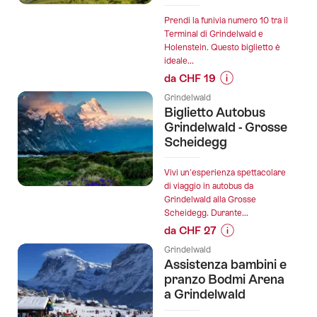
Line
Grindelwald":
Pfingstegg":
Prendi la funivia numero 10 tra il
Terminal di Grindelwald e
Holenstein. Questo biglietto è
ideale...
da CHF 19
Informazioni
Grindelwald
sul
Biglietto Autobus
prezzo
Grindelwald - Grosse
dell’offerta
Scheidegg
"Biglietto
per
Vivi un'esperienza spettacolare
l'escursione
di viaggio in autobus da
Grindelwald alla Grosse
Grindelwald
Scheidegg. Durante...
-
da CHF 27
Holenstein
Informazioni
con
Grindelwald
sul
Assistenza bambini e
la
prezzo
pranzo Bodmi Arena
funivia":
dell’offerta
a Grindelwald
"Biglietto