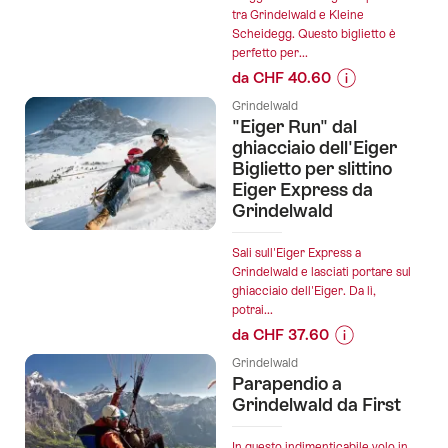
tra Grindelwald e Kleine
sci
Scheidegg. Questo biglietto è
e
perfetto per...
snowboard
da CHF 40.60
a
Informazioni
Grindelwald
Grindelwald
sul
"Eiger Run" dal
First
prezzo
ghiacciaio dell'Eiger
per
dell’offerta
Biglietto per slittino
bambini
Eiger Express da
"Biglietto
e
Grindelwald
del
adulti":
treno
Grindelwald
Sali sull'Eiger Express a
Grindelwald e lasciati portare sul
-
ghiacciaio dell'Eiger. Da lì,
Kleine
potrai...
Scheidegg
da CHF 37.60
Wengernalpbahn
Informazioni
Grindelwald
sul
Parapendio a
prezzo
Grindelwald da First
dell’offerta
""Eiger
In questo indimenticabile volo in