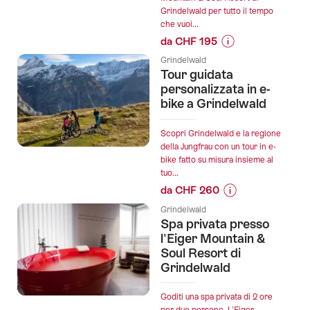
Grindelwald per tutto il tempo
dei
che vuoi...
Cristalli":
da CHF 195
Informazioni
Grindelwald
sul
Tour guidata
prezzo
personalizzata in e-
dell’offerta
bike a Grindelwald
"Day
Spa
Scopri Grindelwald e la regione
presso
della Jungfrau con un tour in e-
bike fatto su misura insieme al
l'Eiger
tuo...
Mountain
da CHF 260
&
Informazioni
Soul
Grindelwald
sul
Spa privata presso
Resort
prezzo
l'Eiger Mountain &
di
dell’offerta
Soul Resort di
Grindelwald":
Grindelwald
"Tour
guidata
personalizzata
Goditi una spa privata di 2 ore