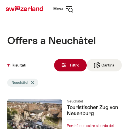
Navigare
Navigazione
Menu
su
rapida
Apri
myswitzerland.com
navigazione
Offers a Neuchâtel
11
11
Risultati
Risultati
Filtro
Cartina
Vai alla 
trovati
La
Neuchâtel
Elimina tag Neuchâtel
ricerca
è
stata
Neuchâtel
filtrata
Touristischer Zug von
in
Neuenburg
base
ai
Perché non salire a bordo del
tag