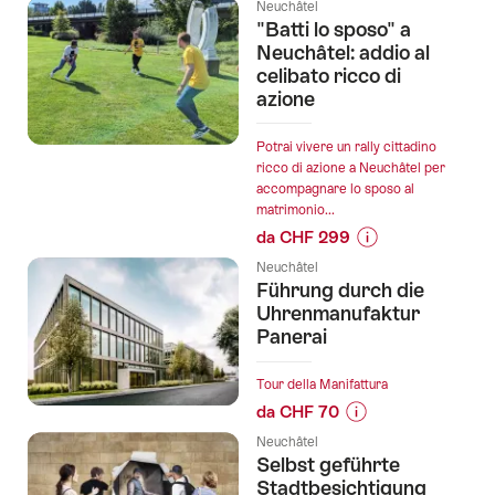
Informazioni
Neuchâtel
sul
"Batti lo sposo" a
prezzo
Neuchâtel: addio al
dell’offerta
celibato ricco di
azione
"Schnitzeljagd
„Les
Chenapans“
Potrai vivere un rally cittadino
ricco di azione a Neuchâtel per
in
accompagnare lo sposo al
Neuenburg":
matrimonio...
da CHF 299
Informazioni
Neuchâtel
sul
Führung durch die
prezzo
Uhrenmanufaktur
dell’offerta
Panerai
""Batti
lo
Tour della Manifattura
sposo"
da CHF 70
a
Informazioni
Neuchâtel
Neuchâtel:
sul
Selbst geführte
addio
prezzo
Stadtbesichtigung