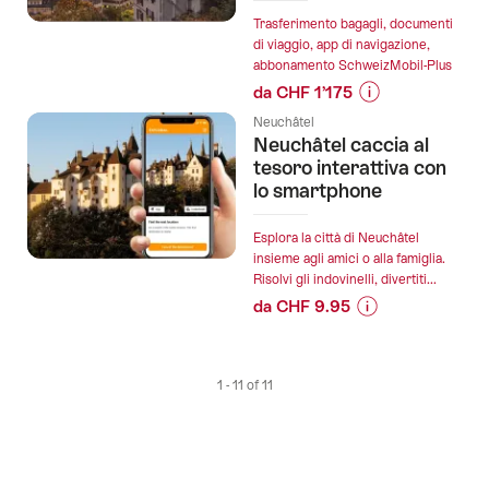
Neuchâtel
Trasferimento bagagli, documenti
di viaggio, app di navigazione,
caccia
abbonamento SchweizMobil-Plus
al
da CHF 1’175
tesoro
Informazioni
digitale":
Neuchâtel
sul
Neuchâtel caccia al
prezzo
tesoro interattiva con
dell’offerta
lo smartphone
"Vacanze
in
Esplora la città di Neuchâtel
montagna
insieme agli amici o alla famiglia.
Risolvi gli indovinelli, divertiti...
Sentiero
da CHF 9.95
Trans
Informazioni
Swiss
sul
Neuchâtel
prezzo
-
1 - 11 of 11
dell’offerta
Langnau
"Neuchâtel
im
caccia
Emmental":
al