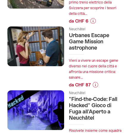
primo treno elettrico della
seguenti
Svizzera per scoprire i tesori
della città...
da CHF 6
Informazioni
Neuchâtel
sul
Urbanes Escape
prezzo
Game Mission
dell’offerta
astrophone
"Touristischer
Zug
Vieni a vivere un escape game
von
diverso nel cuore della città e
affronta una missione critica:
Neuenburg":
salvare...
da CHF 87
Informazioni
Neuchâtel
sul
"Find-the-Code: Fall
prezzo
Hacked" Gioco di
dell’offerta
Fuga all'Aperto a
Neuchâtel
"Urbanes
Escape
Game
Risolvete insieme come squadra