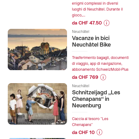
enigmi complessi in diversi
Mission
luoghi di Neuchâtel. Durante il
astrophone":
gioco,...
da CHF 47.50
Informazioni
Neuchâtel
sul
Vacanze in bici
prezzo
Neuchâtel Bike
dell’offerta
""Find-
Trasferimento bagagli, documenti
the-
di viaggio, app di navigazione,
abbonamento SchweizMobil-Plus
Code:
da CHF 769
Fall
Informazioni
Hacked"
Neuchâtel
sul
Gioco
Schnitzeljagd „Les
prezzo
di
Chenapans“ in
dell’offerta
Neuenburg
Fuga
"Vacanze
all'Aperto
in
a
Caccia al tesoro "Les
bici
Chenapans"
Neuchâtel":
Neuchâtel
da CHF 10
Bike":