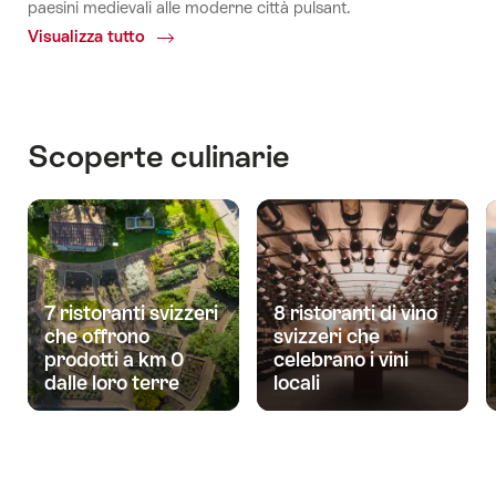
paesini medievali alle moderne città pulsant.
Visualizza tutto
Common.Of
Grand
Tour
of
Switzerland
Scoperte culinarie
7 ristoranti svizzeri
8 ristoranti di vino
che offrono
svizzeri che
prodotti a km 0
celebrano i vini
dalle loro terre
locali