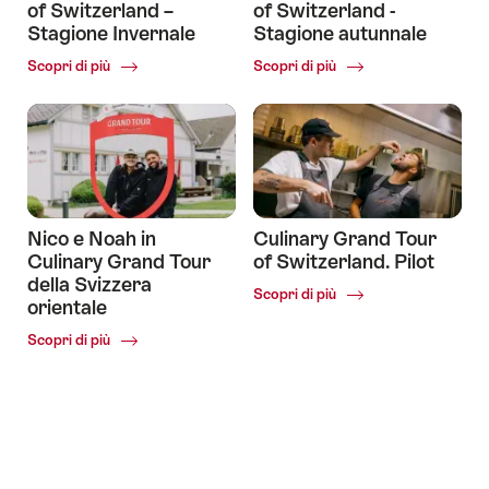
of Switzerland –
of Switzerland -
Stagione Invernale
Stagione autunnale
Common.Of
Common.Of
Scopri di più
Scopri di più
Culinary
Culinary
Grand
Grand
Tour
Tour
of
of
Switzerland
Switzerland
–
-
Stagione
Stagione
Invernale
autunnale
Nico e Noah in
Culinary Grand Tour
Culinary Grand Tour
of Switzerland. Pilot
della Svizzera
Common.Of
Scopri di più
orientale
Culinary
Grand
Common.Of
Scopri di più
Tour
Nico
of
e
Switzerland.
Noah
Pilot
in
Culinary
Grand
Tour