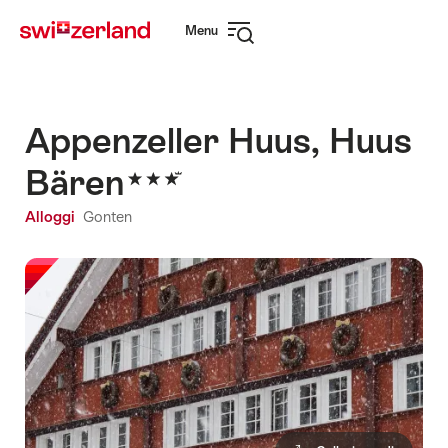
Navigare
Navigazione
Menu
su
rapida
Apri
myswitzerland.com
navigazione
Appenzeller Huus, Huus
Bären
Alloggi
Gonten