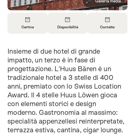
Galleria media
Panoramica
Cartina
Disponibilità
Contatto
Apri
Apri
Apri
informazioni
informazioni
informazioni
su
su
su
Insieme di due hotel di grande
Introduzione
Cartina
Apri
Contatto
informazioni
impatto, un terzo è in fase di
sulla
progettazione. L'Huus Bären è un
disponibilità
tradizionale hotel a 3 stelle di 400
anni, premiato con lo Swiss Location
Award. Il 4 stelle Huus Löwen gioca
con elementi storici e design
moderno. Gastronomia al massimo:
specialità appenzellesi reinterpretate,
terrazza estiva, cantina, cigar lounge.