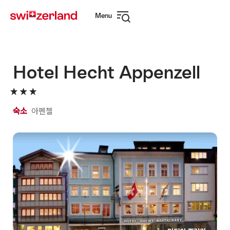
Navigate
Quick
Menu
to
navigation
Open
myswitzerland.com
navigation
Hotel Hecht Appenzell
숙소
아펜첼