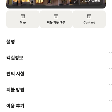
미디어 갤러리
Overview
Map
이용 가능 여부
Contact
Open
Open
Open
Information
Information
Information
About
About
About
설명
Map
Open
Contact
information
about
ClickToViewContent
객실정보
availability
ClickToViewContent
편의 시설
ClickToViewContent
지불 방법
ClickToViewContent
이용 후기