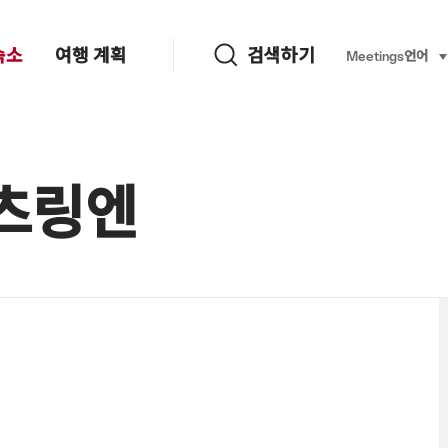
검색하기
숙소
여행 계획
검색하기
Language, re
Meetings
언어
se
이츠링엔