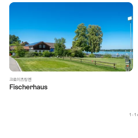
using
the
following
tags
크로이츠링엔
Fischerhaus
1 - 1