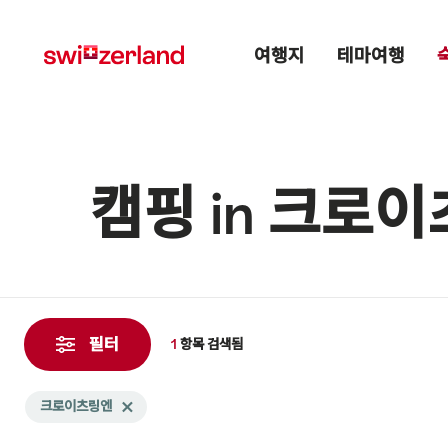
Navigate
Quick
Main menu
to
navigation
여행지
테마여행
myswitzerland.com
캠핑 in 크로
1
항
필터
1
항목
검색됨
목
검
Search
크로이츠링엔
Delete 크로이츠링엔 tag
색
filtered
됨