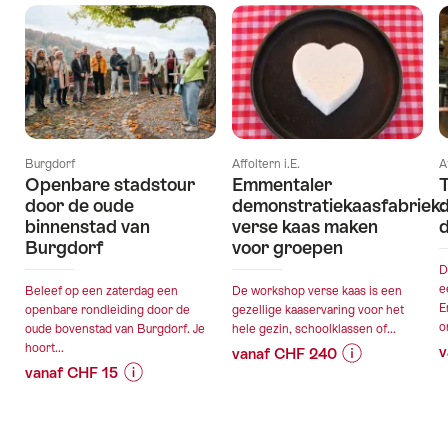
Burgdorf
Affoltern i.E.
A
Openbare stadstour
Emmentaler
T
door de oude
demonstratiekaasfabriek:
binnenstad van
verse kaas maken
Burgdorf
voor groepen
D
e
Beleef op een zaterdag een
De workshop verse kaas is een
E
openbare rondleiding door de
gezellige kaaservaring voor het
o
oude bovenstad van Burgdorf. Je
hele gezin, schoolklassen of...
hoort...
v
vanaf CHF 240
vanaf CHF 15
Prijsinformatie
Details
Prijsinformatie
Details
over
van
over
van
aanbieding
de
aanbieding
de
“Emmentaler
aanbieding