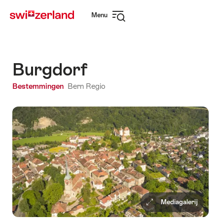
Surfen
Snellink
Menu
op
Navigatie
myswitzerland.com
openen
Burgdorf
Bestemmingen
Bern Regio
Mediagalerij