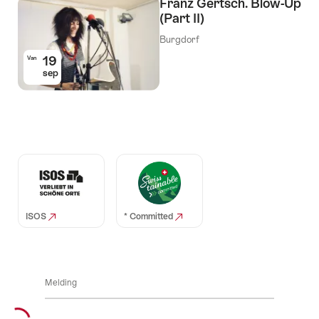
Franz Gertsch. Blow-Up
(Part II)
Burgdorf
19
Van
sep
Auszeichnungen
ISOS
* Committed
Melding