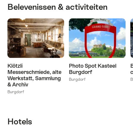
Belevenissen & activiteiten
Klötzli
Photo Spot Kasteel
B
Messerschmiede, alte
Burgdorf
c
Werkstatt, Sammlung
Burgdorf
B
& Archiv
Burgdorf
Hotels