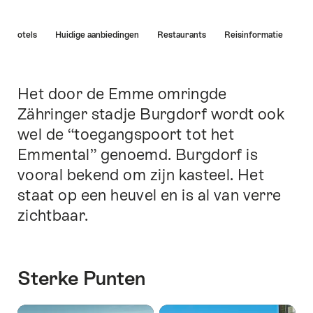
Lijst
Hotels
Huidige aanbiedingen
Restaurants
Reisinformatie
van
links
die
rechtstreeks
Het door de Emme omringde
Inleiding
leiden
Zähringer stadje Burgdorf wordt ook
naar
wel de “toegangspoort tot het
de
ankerpunten
Emmental” genoemd. Burgdorf is
op
vooral bekend om zijn kasteel. Het
deze
staat op een heuvel en is al van verre
pagina.
zichtbaar.
Sterke Punten