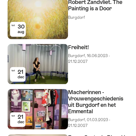
Robert Zandvliet. The
Painting is a Door
Burgdorf
30
tot
aug
Freiheit!
Burgdorf, 16.06.2023 -
21.12.2027
21
tot
dec
Macherinnen -
Vrouwengeschiedenis
uit Burgdorf en het
Emmental
21
tot
Burgdorf, 01.03.2023 -
dec
21.12.2027