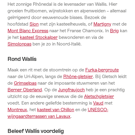
Het zonnige Rhônedal is de levensader van Wallis. Hier
groeien fruitbomen, wijnstokken en alpenweiden – allemaal
geïrrigeerd door eeuwenoude bisses. Bezoek de
hoofdstad
Sion
met zijn kasteelheuvels, of
Martigny
met de
Mont Blanc Express
naar het Franse Chamonix. In
Brig
kan
je het
kasteel Stockalper
bewonderen en via de
Simplonpas
ben je zo in Noord-Italië.
Rond Wallis
Maak een rit met de stoomtrein op de
Furka-bergroute
naar de Uri-Alpen, langs de
Rhône-gletsjer
. Bij Gletsch leidt
de
Grimselpas
naar de imposante stuwmeren van het
Berner Oberland
. Op de
Jungfraujoch
heb je een prachtig
uitzicht op de eeuwige sneeuw die de
Aletschgletsjer
voedt. Een andere geliefde bestemming is
Vaud
met
Montreux
, het
kasteel van Chillon
en de
UNESCO-
wijngaardterrassen van Lavaux
.
Beleef Wallis voordelig