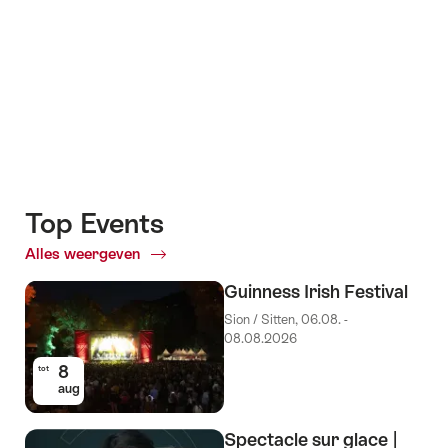
+7
Top Events
Alles weergeven
Top
Events
Guinness Irish Festival
Sion / Sitten, 06.08. -
08.08.2026
8
tot
aug
Spectacle sur glace |