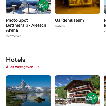
Photo Spot
Gardemuseum
F
Bettmeralp - Aletsch
Naters
Arena
Z
Bettmeralp
Hotels
Alles weergeven
of
Hotels