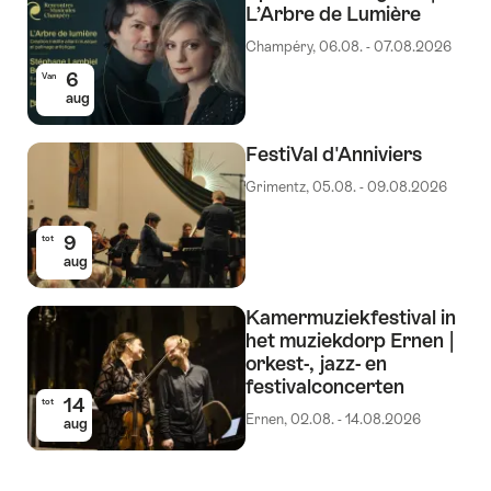
L’Arbre de Lumière
Champéry, 06.08. - 07.08.2026
6
Van
aug
FestiVal d'Anniviers
Grimentz, 05.08. - 09.08.2026
9
tot
aug
Kamermuziekfestival in
het muziekdorp Ernen |
orkest-, jazz- en
festivalconcerten
14
tot
Ernen, 02.08. - 14.08.2026
aug