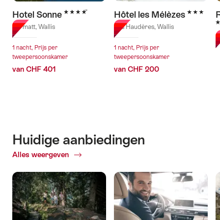
4 Sterren
3 Sterren
Hotel Sonne
Hôtel les Mélèzes
R
4
Zermatt, Wallis
Les Haudères, Wallis
Z
1 nacht, Prijs per
1 nacht, Prijs per
tweepersoonskamer
tweepersoonskamer
van CHF 401
van CHF 200
Huidige aanbiedingen
Alles weergeven
Huidige
aanbiedingen