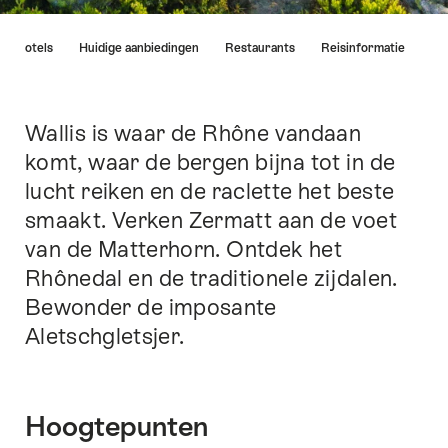
Lijst
Hotels
Huidige aanbiedingen
Restaurants
Reisinformatie
van
links
die
rechtstreeks
Wallis is waar de Rhône vandaan
Inleiding
leiden
komt, waar de bergen bijna tot in de
naar
lucht reiken en de raclette het beste
de
ankerpunten
smaakt. Verken Zermatt aan de voet
op
van de Matterhorn. Ontdek het
deze
Rhônedal en de traditionele zijdalen.
pagina.
Bewonder de imposante
Aletschgletsjer.
Hoogtepunten