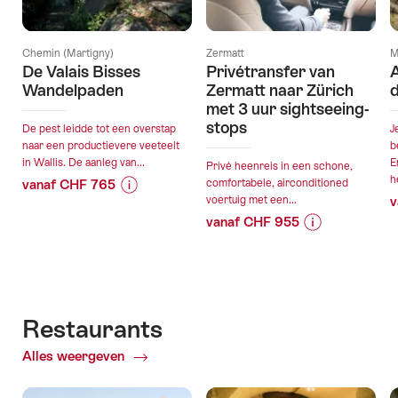
Chemin (Martigny)
Zermatt
M
De Valais Bisses
Privétransfer van
A
Wandelpaden
Zermatt naar Zürich
d
met 3 uur sightseeing-
stops
De pest leidde tot een overstap
J
naar een productievere veeteelt
b
in Wallis. De aanleg van...
E
Privé heenreis in een schone,
he
vanaf CHF 765
comfortabele, airconditioned
voertuig met een...
v
Prijsinformatie
Details
vanaf CHF 955
over
van
Prijsinformatie
Details
aanbieding
de
over
van
“De
aanbieding
aanbieding
de
Valais
“Privétransfer
aanbieding
Bisses
geldig:06.08.2026
van
Wandelpaden”
Restaurants
-
Zermatt
geldig:06.08.2
26.09.2026
Alles weergeven
of
naar
-
Restaurants
Zürich
03.09.2026
met