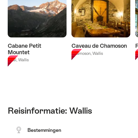
3
uur
sightseeing-
stops”
Cabane Petit
Caveau de Chamoson
Mountet
Chamoson, Wallis
L
Zinal, Wallis
Reisinformatie: Wallis
Bestemmingen