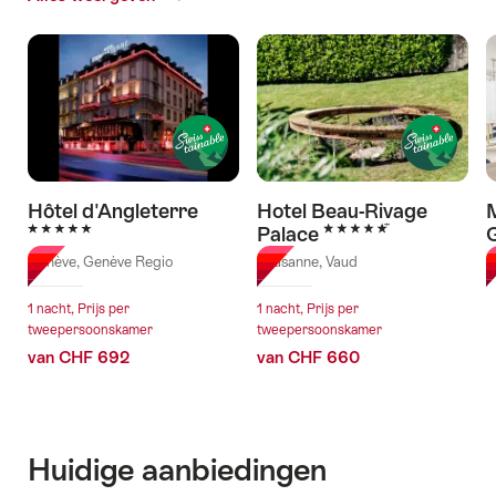
Hotels
Hôtel d'Angleterre
Hotel Beau-Rivage
M
5 Sterren
5 Sterren
Palace
Genève, Genève Regio
Lausanne, Vaud
G
1 nacht, Prijs per
1 nacht, Prijs per
tweepersoonskamer
tweepersoonskamer
van CHF 692
van CHF 660
Huidige aanbiedingen