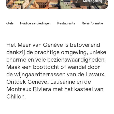
Mediagalerij
Lijst
Hotels
Huidige aanbiedingen
Restaurants
Reisinformatie
van
links
die
rechtstreeks
Het Meer van Genève is betoverend
Inleiding
leiden
dankzij de prachtige omgeving, unieke
naar
charme en vele bezienswaardigheden:
de
ankerpunten
Maak een boottocht of wandel door
op
de wijngaardterrassen van de Lavaux.
deze
Ontdek Genève, Lausanne en de
pagina.
Montreux Riviera met het kasteel van
Chillon.