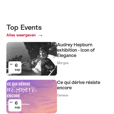
Top Events
Alles weergeven
Top
Events
Audrey Hepburn
exhibition - Icon of
Elegance
Morges
6
tot
sep
Ce qui dérive résiste
encore
Genève
6
tot
sep