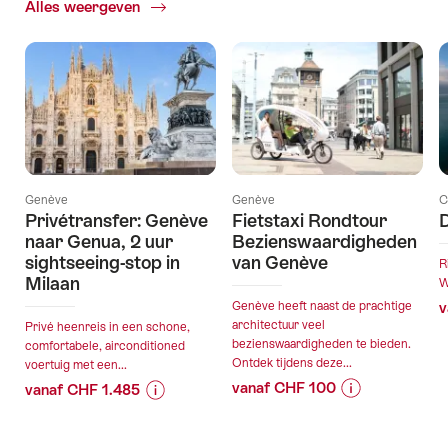
Alles weergeven
Huidige
aanbiedingen
Genève
Genève
C
Privétransfer: Genève
Fietstaxi Rondtour
D
naar Genua, 2 uur
Bezienswaardigheden
sightseeing-stop in
van Genève
R
Milaan
W
Genève heeft naast de prachtige
v
architectuur veel
Privé heenreis in een schone,
bezienswaardigheden te bieden.
comfortabele, airconditioned
Ontdek tijdens deze...
voertuig met een...
vanaf CHF 100
vanaf CHF 1.485
Prijsinformatie
Details
Prijsinformatie
Details
over
van
over
van