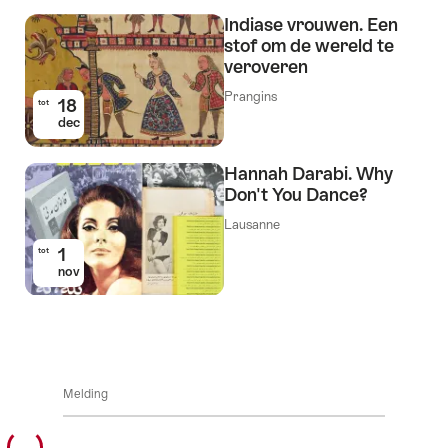
Indiase vrouwen. Een
stof om de wereld te
veroveren
Prangins
18
tot
dec
Hannah Darabi. Why
Don't You Dance?
Lausanne
1
tot
nov
Melding