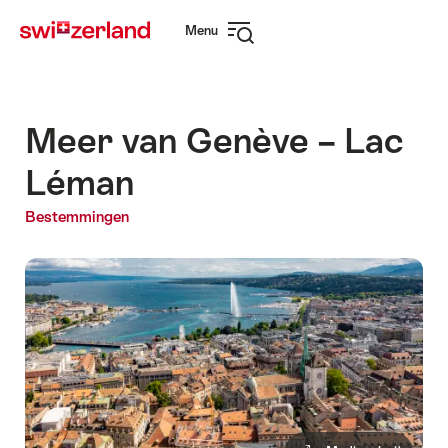
Surfen
Snellink
Menu
op
Navigatie
myswitzerland.com
openen
Meer van Genève – Lac
Léman
Bestemmingen