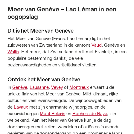
Meer van Genève – Lac Léman in een
oogopslag
Dit is het Meer van Genève
Het Meer van Genève (Frans: Lac Léman) ligt in het
zuidwesten van Zwitserland in de kantons
Vaud
, Genève en
Wallis
. Het meer, dat Zwitserland deelt met Frankrijk, is een
populaire bestemming dankzij de vele
bezienswaardigheden en vrijetijdsactiviteiten.
Ontdek het Meer van Genève
In
Genève
,
Lausanne
,
Vevey
of
Montreux
ervaart u de
unieke flair van het Meer van Genève: Mild klimaat, rijke
cultuur en veel levensvreugde. De wijnbouwgebieden van
de
Lavaux
met zijn charmante wijndorpjes, en de
excursiebergen
Mont-Pèlerin
en
Rochers-de-Naye
, zijn
welbekend. Aan het Meer van Genève kun je de dag
doorbrengen met zeilen, wandelen of skiën en 's avonds
genieten van de zonsondergang op een promenade langs