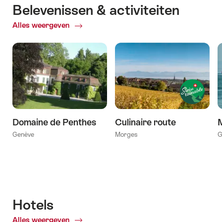
Belevenissen & activiteiten
Alles weergeven
ofBelevenissen
&
activiteiten
Domaine de Penthes
Culinaire route
Genève
Morges
G
Hotels
Alles weergeven
of