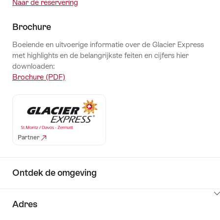
Naar de reservering
Brochure
Boeiende en uitvoerige informatie over de Glacier Express
met highlights en de belangrijkste feiten en cijfers hier
downloaden:
Brochure (PDF)
Partner
Ontdek de omgeving
Klik
Adres
hier
om