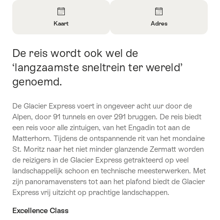
Overzicht
Kaart
Adres
Informatie
Informatie
openen
openen
De reis wordt ook wel de
Inleiding
over
over
Kaart
Contact
‘langzaamste sneltrein ter wereld’
genoemd.
De Glacier Express voert in ongeveer acht uur door de
Alpen, door 91 tunnels en over 291 bruggen. De reis biedt
een reis voor alle zintuigen, van het Engadin tot aan de
Matterhorn. Tijdens de ontspannende rit van het mondaine
St. Moritz naar het niet minder glanzende Zermatt worden
de reizigers in de Glacier Express getrakteerd op veel
landschappelijk schoon en technische meesterwerken. Met
zijn panoramavensters tot aan het plafond biedt de Glacier
Express vrij uitzicht op prachtige landschappen.
Excellence Class