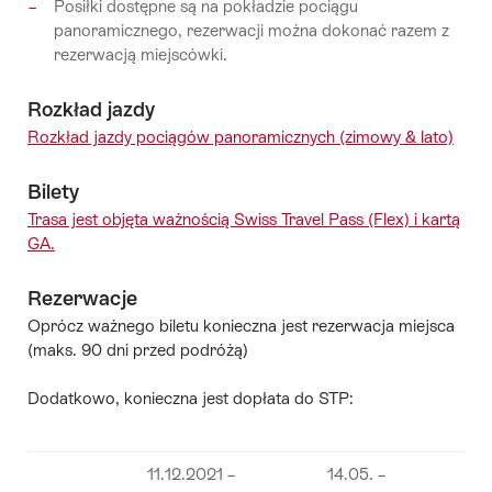
Posiłki dostępne są na pokładzie pociągu
panoramicznego, rezerwacji można dokonać razem z
rezerwacją miejscówki.
Rozkład jazdy
Rozkład jazdy pociągów panoramicznych (zimowy & lato)
Bilety
Trasa jest objęta ważnością Swiss Travel Pass (Flex) i kartą
GA.
Rezerwacje
Oprócz ważnego biletu konieczna jest rezerwacja miejsca
(maks. 90 dni przed podróżą)
Dodatkowo, konieczna jest dopłata do STP:
11.12.2021 –
14.05. –