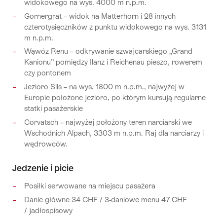
widokowego na wys. 4000 m n.p.m.
Gornergrat – widok na Matterhorn i 28 innych
czterotysięczników z punktu widokowego na wys. 3131
m n.p.m.
Wąwóz Renu – odkrywanie szwajcarskiego „Grand
Kanionu” pomiędzy Ilanz i Reichenau pieszo, rowerem
czy pontonem
Jezioro Sils – na wys. 1800 m n.p.m., najwyżej w
Europie położone jezioro, po którym kursują regularne
statki pasażerskie
Corvatsch – najwyżej położony teren narciarski we
Wschodnich Alpach, 3303 m n.p.m. Raj dla narciarzy i
wędrowców.
Jedzenie i picie
Posiłki serwowane na miejscu pasażera
Danie główne 34 CHF / 3-daniowe menu 47 CHF
/ jadłospisowy