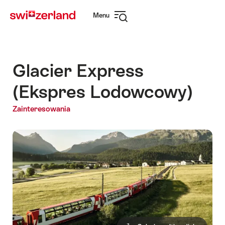
Navigate
Quick
Menu
to
navigation
Open
myswitzerland.com
navigation
Glacier Express
(Ekspres Lodowcowy)
Zainteresowania