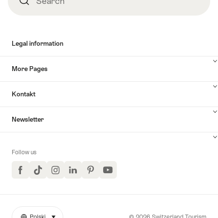
Search
Legal information
More Pages
Kontakt
Newsletter
Follow us
Facebook
TikTok
Instagram
LinkedIn
Pinterest
YouTube
© 2026 Switzerland Tourism
Polski
select (click to display)