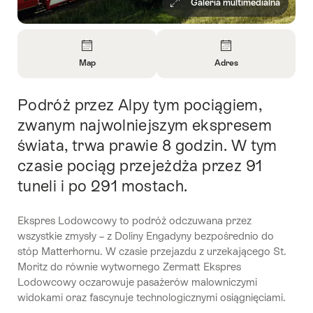
Galeria multimedialna
Overview
Map
Adres
Open
Open
Information
Information
Podróż przez Alpy tym pociągiem,
Intro
About
About
Map
Contact
zwanym najwolniejszym ekspresem
świata, trwa prawie 8 godzin. W tym
czasie pociąg przejeżdża przez 91
tuneli i po 291 mostach.
Ekspres Lodowcowy to podróż odczuwana przez
wszystkie zmysły – z Doliny Engadyny bezpośrednio do
stóp Matterhornu. W czasie przejazdu z urzekającego St.
Moritz do równie wytwornego Zermatt Ekspres
Lodowcowy oczarowuje pasażerów malowniczymi
widokami oraz fascynuje technologicznymi osiągnięciami.