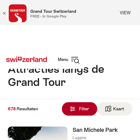
Grand Tour Switzerland
VIEW
×
FREE - In Google Play
Surfen
Snellink
op
myswitzerland.com
Menu
Attracties langs de
Navigatie
openen
Grand Tour
678
678
Resultaten
Resultaten
Filter
Kaart
Naar de
gevonden
San Michele Park
Lugano