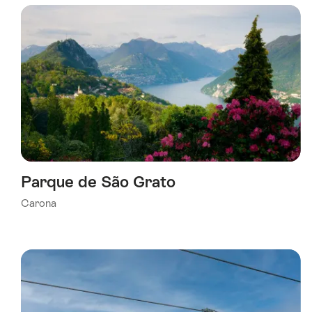
foi
filtrada
usando
os
seguintes
tags
Parque de São Grato
Carona