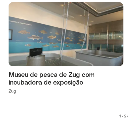
foi
filtrada
usando
os
seguintes
tags
Museu de pesca de Zug com
incubadora de exposição
Zug
1 - 2