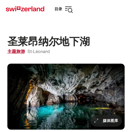
前
快
目录
往
速
打
myswitzerland.com
导
开
航
导
航
圣莱昂纳尔地下湖
主题旅游
St-Léonard
媒体图库