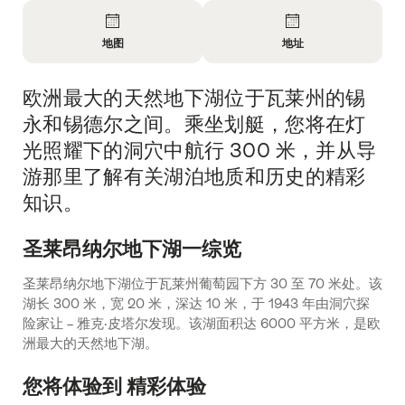
概
览
地图
地址
开
开
放
放
欧洲最大的天然地下湖位于瓦莱州的锡
简
信
信
介
息
息
永和锡德尔之间。乘坐划艇，您将在灯
地
联
光照耀下的洞穴中航行 300 米，并从导
图
系
游那里了解有关湖泊地质和历史的精彩
方
式
知识。
圣莱昂纳尔地下湖一综览
圣莱昂纳尔地下湖位于瓦莱州葡萄园下方 30 至 70 米处。该
湖长 300 米，宽 20 米，深达 10 米，于 1943 年由洞穴探
险家让 – 雅克·皮塔尔发现。该湖面积达 6000 平方米，是欧
洲最大的天然地下湖。
您将体验到 精彩体验