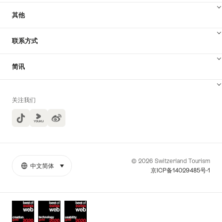
其他
联系方式
简讯
关注我们
TikTok
Yuoku
© 2026 Switzerland Tourism
中文简体
select (click to display)
More
语
京ICP备14029485号-1
links
言
Awards