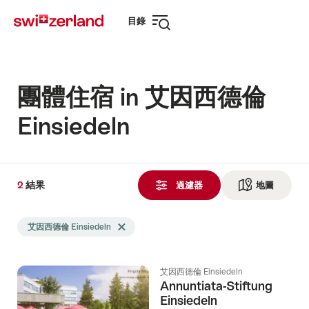
前
快
目錄
往
速
打
myswitzerland.com
導
開
航
導
航
團體住宿 in 艾因西德倫
Einsiedeln
2
2
結果
結
過濾器
地圖
查看地
果
Search
發
艾因西德倫 Einsiedeln
Delete 艾因西德倫 Einsiedeln tag
filtered
現
using
the
艾因西德倫 Einsiedeln
following
Annuntiata-Stiftung
tags
Einsiedeln